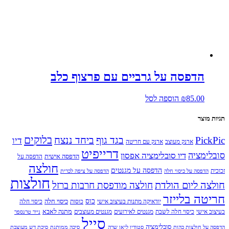
הדפסה על גרביים עם פרצוף כלב
85.00
₪
הוספה לסל
תגיות מוצר
בלוקים
PickPic
בגד גוף
ביחד ננצח
דיו
ארנק מעוצב
ארנק עם חריטה
דרייפיט
סובלימציה
דיו סובלימציה אפסון
הדפסה אישית
הדפסה על
חולצה
הדפסה על מגנטים
זכוכית
הדפסה על כיסוי חלה
הדפסה על ציפה לכרית
חולצות
חולצה ליום הולדת
חולצה מודפסת חרבות ברזל
חריטה בלייזר
כוס
כיסוי חלה
יודאיקה מתנות בעיצוב אישי
כוסות
כיסוי חלה
מתנה לאבא
בעיצוב אישי
כיסוי חלה לשבת
מגנטים לאירועים
מגנטים מעוצבים
נייר טרנספר
סייל
סובלימציה
הדפסה על חולצות כהות
סטודיו ליאן שרה
סיכה ממותגת
סיכת דש מעוצבת