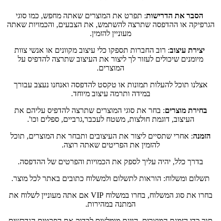
הסבר את הדרישות
: תפרט את המוצרים שאתה מחפש, כמו סוגי
הגרפיקה או ההדפסה שתרצה להשתמש, את הצבעים, והכמויות שאתה
מעוניין להזמין.
יצירת עיצוב
: רוב החברות תספקו כלי עיצוב מקוונים או אנשי צוות
מיומנים שיכולים לעזור לך ליצור את העיצוב שתרצה להדפיס על
המוצרים.
אצלנו תוכל להעלות תמונות או טקסט להדפסה ואנחנו נעצב עבורך
במידה ותרמה עיצוב מיוחד.
בחירת מוצרים
: בחר את סוגי המוצרים שתרצה להדפיס עליהם את
העיצוב, דוגמת חולצות, משטח לעכבר,גרביים, ספלים וכו'.
הזמנה
: אחרי שתסיים ליצור את העיצובים ותבחר את המוצרים, תוכל
להזמין את הפריטים שאתה רוצה.
בדרך כלל, יהיה עליך לספק את הכמויות והפרטים של ההדפסה.
תשלום ומשלוח: הוראות לתשלום ולמשלוח כתובים באתר לכל מוצר.
בחרו את סוג המשלוח, בחרו במשלוח VIP אם אתה מעוניין לשלוח את
המתנה במהירות.
תוך כדי הזמנת המוצרים, היינם מומלצים לבדוק את הפרטים הנדרשים