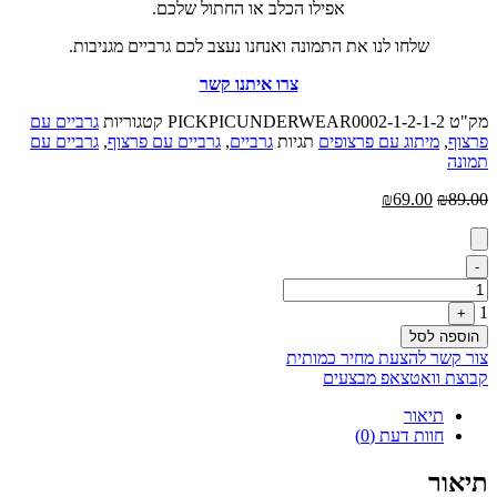
אפילו הכלב או החתול שלכם.
שלחו לנו את התמונה ואנחנו נעצב לכם גרביים מגניבות.
צרו איתנו קשר
מק"ט
PICKPICUNDERWEAR0002-1-2-1-2
קטגוריות
גרביים עם
פרצוף
,
מיתוג עם פרצופים
תגיות
גרביים
,
גרביים עם פרצוף
,
גרביים עם
תמונה
המחיר
המחיר
₪
69.00
₪
89.00
המקורי
הנוכחי
היה:
הוא:
₪69.00.
₪89.00.
Quantity
-
1
+
הוספה לסל
צור קשר להצעת מחיר כמותית
קבוצת וואטצאפ מבצעים
תיאור
חוות דעת (0)
תיאור