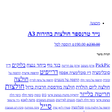
מבצע!
נייר טרנספר חולצות בהירות A3
המחיר
המחיר
230.00
₪
190.00
₪
הוספה לסל
המקורי
הנוכחי
היה:
הוא:
תגיות מוצר
₪190.00.
₪230.00.
בלוקים
PickPic
בגד גוף
ביחד ננצח
דיו
ארנק מעוצב
ארנק עם חריטה
דרייפיט
סובלימציה
דיו סובלימציה אפסון
הדפסה אישית
הדפסה על
חולצה
הדפסה על מגנטים
זכוכית
הדפסה על כיסוי חלה
הדפסה על ציפה לכרית
חולצות
חולצה ליום הולדת
חולצה מודפסת חרבות ברזל
חריטה בלייזר
כוס
כיסוי חלה
יודאיקה מתנות בעיצוב אישי
כוסות
כיסוי חלה
מתנה לאבא
בעיצוב אישי
כיסוי חלה לשבת
מגנטים לאירועים
מגנטים מעוצבים
נייר טרנספר
סייל
סובלימציה
הדפסה על חולצות כהות
סטודיו ליאן שרה
סיכה ממותגת
סיכת דש מעוצבת