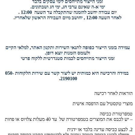
זמני הייצור מתייחסים לימי עסקים בלבד
ימי א-ה שאינם ערבי חג, ימי חג ושבתונים.
יום עבודה יחשב להזמנה שהתקבלה עד השעה 12:00 .
לאחר השעה 12:00 , יחושב מיום העבודה הראשון שלאחריו.
עמידה בזמני הייצור כפופה לתנאי השירות ותקנון האתר, למלאי הקיים
ולעומס הזמנות יוצא דופן.
זמני הייצור מתייחסים לכמות סטנדרטית ללקוח פרטי
במידה והרכישה היא כמותית יש ליצור קשר עם שירות הלקוחות 050-
2190100.
הוראות לאחר רכישה
מוצרי טקסטיל עם הדפסה אישית
טמפרטורת כביסה
– יש לכבס את המוצרים בטמפרטורה של עד 40 מעלות צלזיוס או פחות
2. לבצע כביסה עדינה בלבד או ידנית
– מומלץ לבצע כביסה בצורה עדינה ולא להשתמש בתכני כביסה חזקים