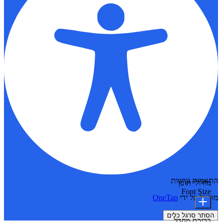
התאמות נגישות
מודולי תוכן
Font Size
מופעל על ידי
OneTap
הסתר סרגל כלים
ברירת מחדל