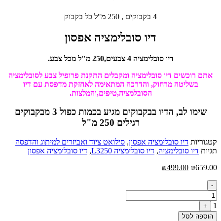
4 בקבוקים , 250 מ"ל כל בקבוק
דיו סובלימציה אפסון
דיו סובלימציה 4 צבעים,250 מ"ל מכל צבע.
אתם רוכשים דיו סובלימציה ומקבלים התקנת פרופיל צבע לסובלימציה
בשליטה מרחוק, והדרכה המתאימה לאחזקת מדפסת עם דיו
הסובלמציה,טיפים,והמלצות.
שימו לב, הדיו בבקבוקים מגיע בכמות כפול 3 מבקבוקים
רגילים 250 מ"ל
קטגוריות
דיו סובלימציה אפסון
,
סילואט ציוד ואביזרים למיתוג והדפסה
תגיות
דיו סובלימציה
,
דיו סובלימציה L3250
,
דיו סובלימציה אפסון
המחיר
המחיר
₪
499.00
₪
659.00
המקורי
הנוכחי
Quantity
היה:
הוא:
-
₪499.00.
₪659.00.
1
+
הוספה לסל