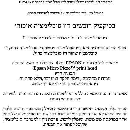
בפיקפיק ניתן לרכוש מיכל עודפים לדיו סובלימציה למדפסת EPSON
פרופיל צבע לדיו סובלימציה של פיקפיק
למדפסת אפסון.
בפיקפיק רוכשים דיו סובלימציה איכותי
דיו סובלימציה לגוון סוגי מדפסות לודגמט אפסון L
צבעי הדיו סובלימציה ציאן,דיו סובלימציה מגנטה,דיו סובלימציה צהוב,דיו
סובלימציה שחור,דיו סובלימציה כחול.
מתאים לכל מדפסות EPSON עם 4 צבעים עם ראש הדפסה
Epson Micro Piezo™ print head
תכונות הדיו
עמידות מדהימה ,זרימה חלקה במערכת,וללא סתימות.
דיו איכותי שנבדק על ידני לאורך שנים.
אצלנו הדיו הסובלימציה כולל פרופיל צבע מותאם. והדרכה נכונה לשימוש
ותחזוקת המדפסת.
הערה שלנו :שימוש ראשוני בדיו סובלימציה מומלץ במדפסת חדשה בלבד,
פרופיל הצבע לא יעבוד תקין במידה והתערבב עם דיו סובלימציה של ספק
אחר במדפסת משומשת. ומומלץ לרכוש ערכת ניקוי למערכת סובלימציה,
שתוכל לפתור את הבעיה.