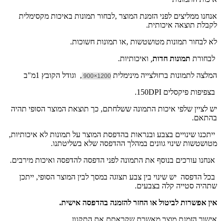
אנחנו ממליצים לפני הזמנת המוצר ,לבחור תמונות באיכות מקסימלית
לקבלת תוצאה איכותית.
לא לבחור תמונות מטושטשות ,או תמונות חשוכות.
לבחורת
תמונות חדות
,
ואיכותיות.
המלצה לתמונות ברזולצייה מינימלית
, וגודל הקובץ 1מ"ב
1200×900
בצפיפות פיקסלים 150DPI.
יש לציין שלפי איכות התמונה ששלחתם, כך תוצאת המוצר הסופי תהיה
בהתאם.
ייתכנו שינויים בצבע ובנראות בהדפסת המוצר על תמונות לא איכותיות,
מטושטשות שינוי גוונים במהלך ההדפסה שלא בשליטתנו.
אנחנו עורכים בנוסף את התמונה לפני הדפסה להדפסה ואיכות מירבים.
בכל הדפסה יש שינוי בין צבע תצוגה במסך לבין המוצר הסופי, ייתכן
שתהיה סטייה קלה בצבעים.
אין אפשרות לביטול או החזר להזמנה בהדפסה אישית.
אישור הזמנת מוצר מאשרת שקראתם את התקנון