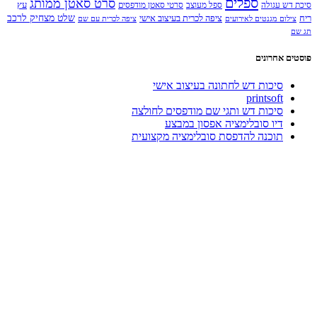
ספלים
סרט סאטן ממותג
עץ
סיכת דש עגולה
ספל מעוצב
סרטי סאטן מודפסים
שלט מצחיק לרכב
ריח
ציפה לכרית בעיצוב אישי
צילום מגנטים לאירועים
ציפה לכרית עם שם
תג שם
פוסטים אחרונים
סיכות דש לחתונה בעיצוב אישי
printsoft
סיכות דש ותגי שם מודפסים לחולצה
דיו סובלימציה אפסון במבצע
תוכנה להדפסת סובלימציה מקצועית