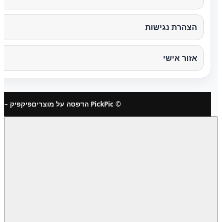
הצהרת נגישות
אזור אישי
© PickPic הדפסה על מוצרים
פיקפיק – 