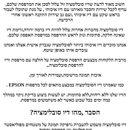
חשוב מאוד לדעת שדיו סובלימציה זול עלול לסכן את המדפסת שלכם,
עדיף לקבל שירות והסבר מאיתנו עם דיו איכותי , על מנת שתוכלו לעבוד
בראש שקט עם דיו איכותי ,ועם גב שירות התקנה ראשוני אחרי
הרכישה.
דיו סובלימציה מחברות אחרות עלול להיות דיו ברמה ירודה,זרימת דיו
שאינה חלקה, סתימות ונזק לראש ההדפסה במדפסת האפסון שלכם.
אנחנו מוכרים דיו איכותי ביותר לסובלימציה שנבדק אישית אצלנו ואנחנו
עובדים איתו באופן שוטף.
מרבית הלקוחות מבצעים הדפסת סובלימציה על חולצה עם מדפסת ודיו
להדפסת סובלימציה.
,
איכות תמונה מרשימה,ועמידות לאורך זמן.
כמו שאמרנו דיו הסובלימציה במבצע מתאים לכל מדפסות EPSON .
הדיו שלנו ללא ריחות,ללא סתימות. יש לעשות ביצוע בדיקת ניקוי במהלך
כמה ימים בכל שבוע כאשר לא משתמשים במדפסת.
הסבר ,מהו דיו סובלימציה?
דיו סובלימציה משמש להעברת גרפיקה תמונה על משטחים מפוליאסטר
כגון חולצות,עץ,קרמיקה,זכוכית.