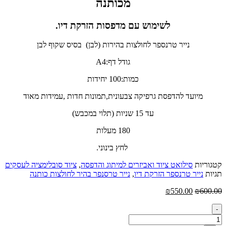
מכותנה
לשימוש עם מדפסות הזרקת דיו.
נייר טרנספר לחולצות בהירות (לבן) בסיס שקוף לבן
גודל דף:A4
כמות:100 יחידות
מיועד להדפסת גרפיקה צבעונית,תמונות חדות ,עמידות מאוד
עד 15 שניות (תלוי במכבש)
180 מעלות
לחץ בינוני.
קטגוריות
סילואט ציוד ואביזרים למיתוג והדפסה
,
ציוד סובלימציה לעסקים
תגיות
נייר טרנספר הזרקת דיו
,
נייר טרסנפר בהיר לחולצות כותנה
המחיר
המחיר
₪
550.00
₪
600.00
המקורי
הנוכחי
Quantity
היה:
הוא:
-
₪550.00.
₪600.00.