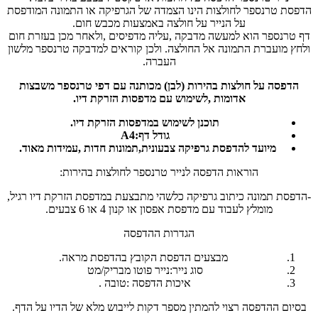
הדפסת טרנספר לחולצות הינו הצמדה של הגרפיקה או התמונה המודפסת
על הנייר על חולצה באמצעות מכבש חום.
דף טרנספר הוא למעשה מדבקה ,עליה מדפיסים ,ולאחר מכן בעזרת חום
ולחץ מועברת התמונה אל החולצה. ולכן קוראים למדבקה טרנספר מלשון
העברה.
הדפסה על חולצות בהירות (לבן) מכותנה עם דפי טרנספר משבצות
אדומות ,לשימוש עם מדפסות הזרקת דיו.
תוכנן לשימוש במדפסות הזרקת דיו.
גודל דף:A4
מיועד להדפסת גרפיקה צבעונית,תמונות חדות ,עמידות מאוד.
הוראות הדפסה לנייר טרנספר לחולצות בהירות:
-הדפסת תמונה כיתוב גרפיקה כלשהי מתבצעת במדפסת הזרקת דיו רגיל,
מומלץ לעבוד עם מדפסת אפסון או קנון 4 או 6 צבעים.
הגדרות ההדפסה
מבצעים הדפסת הקובץ בהדפסת מראה.
סוג נייר:נייר פוטו מבריק/מט
איכות הדפסה :טובה .
בסיום ההדפסה רצוי להמתין מספר דקות לייבוש מלא של הדיו על הדף.