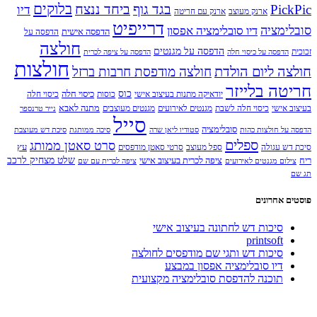
בלוקים
PickPic
בגד גוף
ביחד ננצח
דיו
ארנק מעוצב
ארנק עם חריטה
דרייפיט
סובלימציה
דיו סובלימציה אפסון
הדפסה אישית
הדפסה על
חולצה
הדפסה על מגנטים
זכוכית
הדפסה על כיסוי חלה
הדפסה על ציפה לכרית
חולצות
חולצה ליום הולדת
חולצה מודפסת חרבות ברזל
חריטה בלייזר
כוס
כיסוי חלה
יודאיקה מתנות בעיצוב אישי
כוסות
כיסוי חלה
מתנה לאבא
בעיצוב אישי
כיסוי חלה לשבת
מגנטים לאירועים
מגנטים מעוצבים
נייר טרנספר
סייל
סובלימציה
הדפסה על חולצות כהות
סטודיו ליאן שרה
סיכה ממותגת
סיכת דש מעוצבת
ספלים
סרט סאטן ממותג
עץ
סיכת דש עגולה
ספל מעוצב
סרטי סאטן מודפסים
שלט מצחיק לרכב
ריח
ציפה לכרית בעיצוב אישי
צילום מגנטים לאירועים
ציפה לכרית עם שם
תג שם
פוסטים אחרונים
סיכות דש לחתונה בעיצוב אישי
printsoft
סיכות דש ותגי שם מודפסים לחולצה
דיו סובלימציה אפסון במבצע
תוכנה להדפסת סובלימציה מקצועית