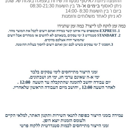
ההזמנה ניתנת לאיסוף מנקודות שירות בעפולה בעלות של 10₪
ניתן לאסוף
בימים א’-ה’
בין השעות 08:30-21:30
ביום ו' בין השעות 8:30 -14:00
לא ניתן לאחד משלוחים והזמנות
כמה זמן לוקח לנו לייצר? כמה זמן שתגידו
1.
EXPRESS-
אקספרס צרו איתנו קשר במידה ואתם רוצים לקבל את המוצר מהר.
2.
STANDART
סטנדרט 3 ימי עסקים ,כשאתם לא לחוצים או ממהרים אבל רוצים
שהמוצר יהיה אצלכם בהקדם.
3.
חסכוני
7 ימי עסקים כשיש לכם זמן ואתם רוצים
לחסוך בעלות ההזמנה.
זמני הייצור מתייחסים לימי עסקים בלבד
ימי א-ה שאינם ערבי חג, ימי חג ושבתונים.
יום עבודה יחשב להזמנה שהתקבלה עד השעה 12:00 .
לאחר השעה 12:00 , יחושב מיום העבודה הראשון שלאחריו.
עמידה בזמני הייצור כפופה לתנאי השירות ותקנון האתר, למלאי הקיים
ולעומס הזמנות יוצא דופן.
זמני הייצור מתייחסים לכמות סטנדרטית ללקוח פרטי