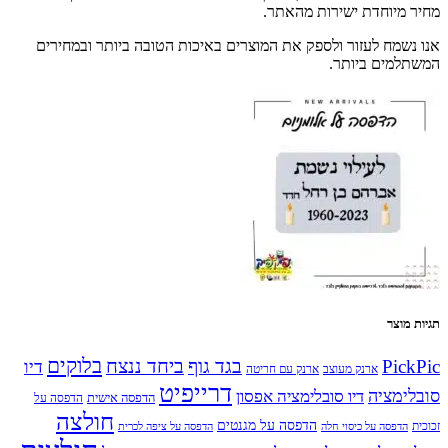
מחיר מיוחדת ישירות מהאתר.
אנו נשמח לעזור ולספק את המוצרים באיכות הטובה ביותר ובמחירים
המשתלמים ביותר.
תגיות מוצר
בלוקים
PickPic
בגד גוף
ביחד ננצח
דיו
ארנק מעוצב
ארנק עם חריטה
דרייפיט
סובלימציה
דיו סובלימציה אפסון
הדפסה אישית
הדפסה על
חולצה
הדפסה על מגנטים
זכוכית
הדפסה על כיסוי חלה
הדפסה על ציפה לכרית