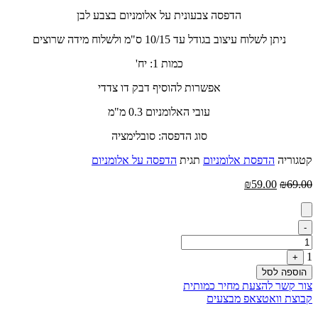
הדפסה צבעונית על אלומניום בצבע לבן
ניתן לשלוח עיצוב בגודל עד 10/15 ס"מ ולשלוח מידה שרוצים
כמות 1: יח'
אפשרות להוסיף דבק דו צדדי
עובי האלומניום 0.3 מ"מ
סוג הדפסה: סובלימציה
קטגוריה
הדפסת אלומניום
תגית
הדפסה על אלומניום
המחיר
המחיר
₪
59.00
₪
69.00
המקורי
הנוכחי
היה:
הוא:
₪59.00.
₪69.00.
Quantity
-
1
+
הוספה לסל
צור קשר להצעת מחיר כמותית
קבוצת וואטצאפ מבצעים