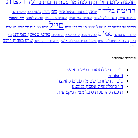
חולצות
חולצה ליום הולדת
חולצה מודפסת חרבות ברזל
חריטה בלייזר
כוס
כיסוי חלה
יודאיקה מתנות בעיצוב אישי
כוסות
כיסוי חלה
מתנה לאבא
בעיצוב אישי
כיסוי חלה לשבת
מגנטים לאירועים
מגנטים מעוצבים
נייר טרנספר
סייל
סובלימציה
הדפסה על חולצות כהות
סטודיו ליאן שרה
סיכה ממותגת
סיכת דש מעוצבת
ספלים
סרט סאטן ממותג
עץ
סיכת דש עגולה
ספל מעוצב
סרטי סאטן מודפסים
שלט מצחיק לרכב
ריח
ציפה לכרית בעיצוב אישי
צילום מגנטים לאירועים
ציפה לכרית עם שם
תג שם
פוסטים אחרונים
סיכות דש לחתונה בעיצוב אישי
printsoft
סיכות דש ותגי שם מודפסים לחולצה
דיו סובלימציה אפסון במבצע
תוכנה להדפסת סובלימציה מקצועית