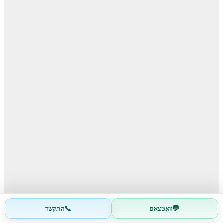
📞
💬
וואטצאפ
התקשר