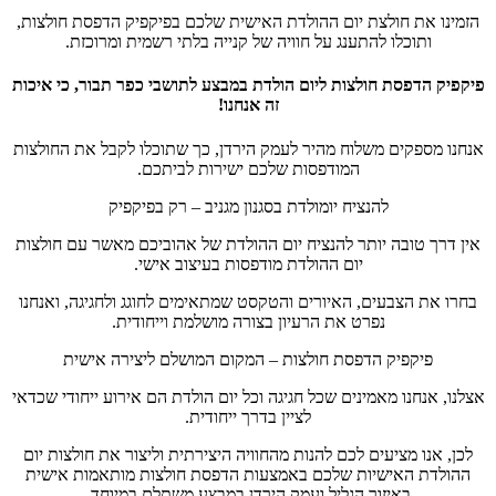
הזמינו את חולצת יום ההולדת האישית שלכם בפיקפיק הדפסת חולצות,
ותוכלו להתענג על חוויה של קנייה בלתי רשמית ומרוכזת.
פיקפיק הדפסת חולצות ליום הולדת במבצע לתושבי כפר תבור, כי איכות
זה אנחנו!
אנחנו מספקים משלוח מהיר לעמק הירדן, כך שתוכלו לקבל את החולצות
המודפסות שלכם ישירות לביתכם.
להנציח יומולדת בסגנון מגניב – רק בפיקפיק
אין דרך טובה יותר להנציח יום ההולדת של אהוביכם מאשר עם חולצות
יום ההולדת מודפסות בעיצוב אישי.
בחרו את הצבעים, האיורים והטקסט שמתאימים לחוגג ולחגיגה, ואנחנו
נפרט את הרעיון בצורה מושלמת וייחודית.
פיקפיק הדפסת חולצות – המקום המושלם ליצירה אישית
אצלנו, אנחנו מאמינים שכל חגיגה וכל יום הולדת הם אירוע ייחודי שכדאי
לציין בדרך ייחודית.
לכן, אנו מציעים לכם להנות מהחוויה היצירתית וליצור את חולצות יום
ההולדת האישיות שלכם באמצעות הדפסת חולצות מותאמות אישית
באיזור הגליל ועמק הירדן במבצע משתלם במיוחד.