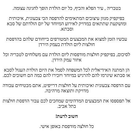
בטבריה , עיר הפלא והכיף, כל יום הולדת הופך לחגיגה עצומה.
בפיקפיק מגוון עיצובים המתאימים להדפסה הכי צבעונית, איכותית
ומושקעת שתתאים במדויק לאירוע המיוחד של יום הולדתם של סבא
וסבתא.
עכשיו הזמן למצוא את המבצעים המטורפים בייחודם שלהם בהדפסת
חולצות ליום הולדת בעמק הירדן
לסיכום, בפיקפיק חולצות מודפסות ליום הולדת עם משלוחים לטבריה וכל
איזור עמק הירדן.
הן המתנה האידיאלית לכל המשפחה לסמל את היום הולדת העגול לסבא
או סבתא שיגרמו להם להרגיש במיוחד ויזכירו להם כמה הם חשובים לכם.
עם הדפסה צבעונית ואיכותית על חולצות דרייפיט, אתם מבטיחים עבודה
מדויקת ותוצאה מרהיבה.
אל תפספסו את המבצעים המדהימים שמחכים לכם עבור הדפסת חולצות
בתל אביב.
חשוב לדעת!
כל חולצה מודפסת באופן אישי.