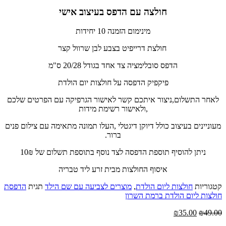
חולצה עם הדפס בעיצוב אישי
מינימום הזמנה 10 יחידות
חולצת דרייפיט בצבע לבן שרוול קצר
הדפס סובלימציה צד אחד בגודל 20/28 ס"מ
פיקפיק הדפסה על חולצות יום הולדת
לאחר התשלום,ניצור איתכם קשר לאישור הגרפיקה עם הפרטים שלכם
,ולאישור רשימת מידות
מעוניינים בעיצוב כולל דיוקן דיגטלי ,העלו תמונה מתאימה עם צילום פנים
ברור.
ניתן להוסיף תוספת הדפסה לצד נוסף בתוספת תשלום של 10₪
איסוף החולצות מבית זרע ליד טבריה
קטגוריות
חולצות ליום הולדת
,
מוצרים לצביעה עם שם הילד
תגית
הדפסת
חולצות ליום הולדת ברמת השרון
המחיר
המחיר
₪
35.00
₪
49.00
המקורי
הנוכחי