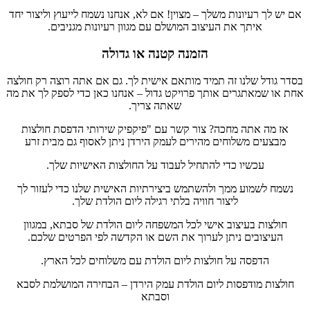
אם יש לך רעיונות משלך – מצוין! אם לא, אנחנו נשמח לייעוץ וליצור יחד
איתך את העיצוב המושלם עם מגוון רעיונות מגניבים.
הזמנה קטנה או גדולה
בסדר גודל שלנו זה תמיד מותאם אישית לך. גם אם אתה רוצה רק חולצה
אחת או שמאתגרים אותך פרויקט גדול – אנחנו כאן כדי לספק לך את מה
שאתה צריך.
אז מה אתה מחכה? צור קשר עם "פיקפיק שירותי הדפסת חולצות
מבצעים משלוחים מהירים לעמק הירדן ניתן לאסוף גם מבית זרע
עכשיו כדי להתחיל לעבוד על החולצות האישיות שלך.
נשמח לשמוע ממך ולהשתמש ביצירתיות האישית שלנו כדי לעזור לך
ליצור חוויה בלתי רגילה ליום הולדת שלך.
חולצות בעיצוב אישי לכל המשפחה ליום הולדת של סבתא, במגוון
העיצובים ניתן לערוך את השם או הקדשה לפי הפרטים שלכם.
הדפסה על חולצות ליום הולדת עם משלוחים לכל הארץ.
חולצות מודפסות ליום הולדת עמק הירדן – הבחירה המושלמת לסבא
וסבתא