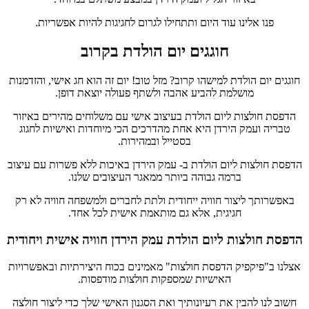
פנו אלינו עוד היום ותתחילו לגרום לחגיגות להיות אפשריות.
חוגגים יום הולדת בקרוב
חוגגים יום הולדת למישהו קרוב? מזל טוב! יום זה הוא חג אישי, והזדמנות
מושלמת להביע אהבה ולשתף פעולה יוצאת דופן.
הדפסת חולצות ליום הולדת בעיצוב אישי עם משלוחים מהירים באיזור
טבריה ועמק הירדן היא אחת מהדרכים הכי מיוחדות ואישיות לחגוג
בסטייל ובמהירות.
הדפסת חולצות ליום הולדת ב- עמק הירדן באיכות ללא פשרות עם עיצוב
ברמה גבוהה ביותר ממאגר העיצובים שלנו.
באפשרותך ליצור חוויה ייחודית ולתת לחברים ולמשפחה חוויה לא רק
חגיגית, אלא גם מותאמת אישית לכל אחד.
הדפסת חולצות ליום הולדת עמק הירדן חוויה אישית ויחודית
אצלנו ב"פיקפיק הדפסת חולצות" מאמינים בכוח היצירתיות ובאפשרויות
האישיות שמספקות חולצות מודפסות.
חשוב לנו להבין את רעיונותיך ואת הסגנון האישי שלך כדי ליצור חולצה