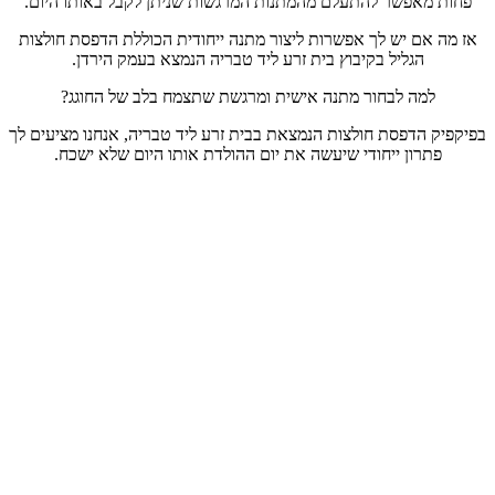
פחות מאפשר להתעלם מהמתנות המרגשות שניתן לקבל באותו היום.
אז מה אם יש לך אפשרות ליצור מתנה ייחודית הכוללת הדפסת חולצות
הגליל בקיבוץ בית זרע ליד טבריה הנמצא בעמק הירדן.
למה לבחור מתנה אישית ומרגשת שתצמח בלב של החוגג?
בפיקפיק הדפסת חולצות הנמצאת בבית זרע ליד טבריה, אנחנו מציעים לך
פתרון ייחודי שיעשה את יום ההולדת אותו היום שלא ישכח.