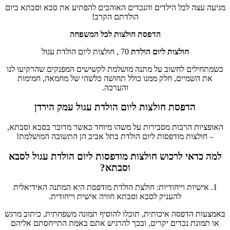
מגיעה עצה לכל הילדים והנכדים האוהבים להפתיע את סבא וסבתא ביום
הולדתם הקרב!
הדפסת חולצות לכל המשפחה
חולצות ליום הולדת
70 , חולצות ליום הולדת עגול
כשמתחילים לחשוב על מתנה מושלמת לקשישים המפנקים שהרקיעו לנו
את השמיים, חלק ממנו כולל תחושה כלשהי של מחמאה, חמימות
והערכה.
הדפסת חולצות ליום הולדת עגול עמק הירדן
האופציות הרבות מסבירות על משהו מיוחד כאשר מדובר בסבא וסבתא,
– חולצות מודפסות ליום הולדת בתל אביב הן התשובה המושלמת!
למה כדאי לרכוש חולצות מודפסות ליום הולדת עגול לסבא
וסבתא?
1. אישיות וייחודיות: חולצת הולדת מודפסת היא המתנה האידיאלית
להעניק לסבא וסבתא חוויה אישית וייחודית.
באמצעות הדפסה איכותית, תוכלו להוסיף תמונה משפחתית, כיתוב מרגש
או תמונת נכדים יקרים, ובכך להרגיש אתם באמת התייחסתם אליהם