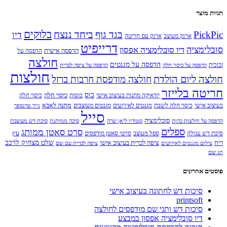
המקורי
הנוכחי
היה:
הוא:
תגיות מוצר
₪109.00.
₪119.00.
בלוקים
PickPic
בגד גוף
ביחד ננצח
דיו
ארנק מעוצב
ארנק עם חריטה
דרייפיט
סובלימציה
דיו סובלימציה אפסון
הדפסה אישית
הדפסה על
חולצה
הדפסה על מגנטים
זכוכית
הדפסה על כיסוי חלה
הדפסה על ציפה לכרית
חולצות
חולצה ליום הולדת
חולצה מודפסת חרבות ברזל
חריטה בלייזר
כוס
כיסוי חלה
יודאיקה מתנות בעיצוב אישי
כוסות
כיסוי חלה
מתנה לאבא
בעיצוב אישי
כיסוי חלה לשבת
מגנטים לאירועים
מגנטים מעוצבים
נייר טרנספר
סייל
סובלימציה
הדפסה על חולצות כהות
סטודיו ליאן שרה
סיכה ממותגת
סיכת דש מעוצבת
ספלים
סרט סאטן ממותג
עץ
סיכת דש עגולה
ספל מעוצב
סרטי סאטן מודפסים
שלט מצחיק לרכב
ריח
ציפה לכרית בעיצוב אישי
צילום מגנטים לאירועים
ציפה לכרית עם שם
תג שם
פוסטים אחרונים
סיכות דש לחתונה בעיצוב אישי
printsoft
סיכות דש ותגי שם מודפסים לחולצה
דיו סובלימציה אפסון במבצע