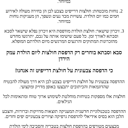
במיוחד.
2. נוחות מובטחת: חולצות דרייפיט בצבע לבן הן בחירה מעולה לאירוע
חמים כמו יום הולדת. עשויות מבד נעים ונשפך, הן מעניקות נוחות
במיוחד.
3. זיכרון שישאר: חולצת הולדת מודפסת היא זיכרון נפלא שישאר לסבא
וסבתא לאורך זמן. כל פעם שישימו אותה על גבם, יתרגשו מחדש
מהזכרונות המתוקים והרגעים המרגשים מיום הולדתם המופלא.
סבא וסבתא בוחרים רק הדפסת חולצות ליום הולדת עמק
הירדן
כי הדפסה צבעונית על חולצת דרייפיט זה אנחנו!
ההדפסה צבעונית על חולצת דרייפיט בצבע לבן היא דרך מעולה להבטיח
שהדוגמאות והכיתובים יתבצעו באופן מדויק ומקצועי.
חולצות אלו מספקות בטיחות מוחלטת לשימוש ארוך טווח ומתאימות לכל
הגילאים.
ההדפסה בטכנולוגיית חדשנית המעניקה תוצאות מדויקות וברורות, והצבע
הלבן הוא בסיס אידיאלי להדפסת גרפיקה וציורים צבעוניים יפים וחדים.
מבצעים מטורפים בהדפסת חולצות בטבריה והסביבה לימי הולדת