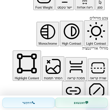
סמן
ריווח אותיות
יישר טקסט
Font Weight
צבע מודולים
Monochrome
High Contrast
Light Contrast
מודולי אוריינטציה
שורת קריאה
מסכת קריאה
הסתר תמונות
Highlight Content
📞
💬
וואטצאפ
התקשר
עצור אנימציות
הדגש קישורים
איפוס הגדרות