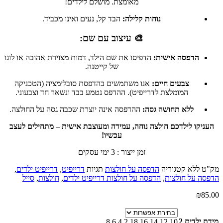
מאומצת. מושלם לילדים!
נוחות קלילה:
הבד קל, נעים ואינו מכביד.
🎨 עיצוב עם שם:
הדפסה אישית:
הדפיסו את שם הילד, דמות מצוירת אהובה או לוגו
של קייטנה.
צבעים חיים:
אנו משתמשים בהדפסת סובלימציה (הטכניקה
המומלצת לדרייפיט). ההדפס נטמע בבד ונשאר חד וצבעוני.
ללא תחושה גסה:
ההדפסה אינה יוצרת שכבה גסה על החולצה.
העניקו לילדכם חולצה נוחה, עמידה ומעוצבת אישית – מתחילים לעצב
עכשיו!
זמן ייצור : 3 ימי עסקים
מק"ט
ללא
קטגוריה
הדפסה על חולצות
תגיות
דרייפיט
,
דרייפיט ילדים
,
הדפסה על חולצות
,
הדפסה על חולצות דרייפיט ילדים
,
חולצות
,
סייל
₪
85.00
מידת ילדים 2
8
6
4
2
18
16
14
12
10