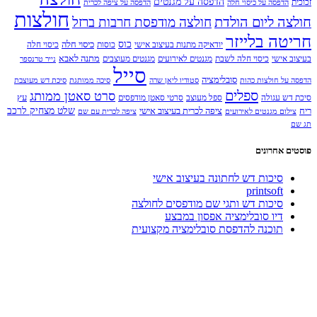
הדפסה על מגנטים
זכוכית
הדפסה על כיסוי חלה
הדפסה על ציפה לכרית
חולצות
חולצה ליום הולדת
חולצה מודפסת חרבות ברזל
חריטה בלייזר
כוס
כיסוי חלה
יודאיקה מתנות בעיצוב אישי
כוסות
כיסוי חלה
מתנה לאבא
בעיצוב אישי
כיסוי חלה לשבת
מגנטים לאירועים
מגנטים מעוצבים
נייר טרנספר
סייל
סובלימציה
הדפסה על חולצות כהות
סטודיו ליאן שרה
סיכה ממותגת
סיכת דש מעוצבת
ספלים
סרט סאטן ממותג
עץ
סיכת דש עגולה
ספל מעוצב
סרטי סאטן מודפסים
שלט מצחיק לרכב
ריח
ציפה לכרית בעיצוב אישי
צילום מגנטים לאירועים
ציפה לכרית עם שם
תג שם
פוסטים אחרונים
סיכות דש לחתונה בעיצוב אישי
printsoft
סיכות דש ותגי שם מודפסים לחולצה
דיו סובלימציה אפסון במבצע
תוכנה להדפסת סובלימציה מקצועית