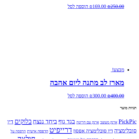
המחיר
המחיר
250.00
₪
169.00
₪
הוספה לסל
המקורי
הנוכחי
היה:
הוא:
₪169.00.
₪250.00.
מבצע!
מארז לב מתנה ליום אהבה
המחיר
המחיר
400.00
₪
300.00
₪
הוספה לסל
המקורי
הנוכחי
היה:
הוא:
תגיות מוצר
₪300.00.
₪400.00.
בלוקים
PickPic
בגד גוף
ביחד ננצח
דיו
ארנק מעוצב
ארנק עם חריטה
דרייפיט
סובלימציה
דיו סובלימציה אפסון
הדפסה אישית
הדפסה על
חולצה