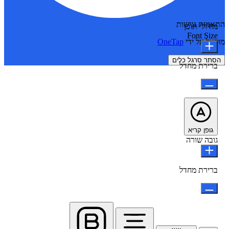
התאמות נגישות
מודולי תוכן
Font Size
מופעל על ידי
OneTap
הסתר סרגל כלים
ברירת מחדל
גופן קריא
גובה שורה
ברירת מחדל