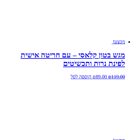
מבצע!
מגש בטון קלאסי – עם חריטה אישית
לפינת נרות ותכשיטים
המחיר
המחיר
119.00
₪
89.00
₪
הוספה לסל
המקורי
הנוכחי
היה:
הוא:
₪89.00.
₪119.00.