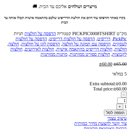
מייצרים ושולחים
אליכם עד הבית. 🚚
בקרו באתר והדפיסו עוד היום את חולצת הדרייפיט שלכם בהתאמה אישית וקבלו אותה עד
הבית
מק"ט
PICKPIC0008TSHIRT
קטגוריה
הדפסה על חולצות
תגיות
PickPic
,
דרייפיט
,
הדפסה על חולצות דרייפיט
,
הדפסה על חולצות
לעסקים
,
הדפסה עם תמונה על חולצה
,
הדפסת לוגו על חולצות
,
חולצה
,
חולצות
,
חולצות דרייפיט בהתאמה אישית
,
חולצות לאירועים
,
חולצות
לקבוצות
,
חולצות ספורט ממותגות
,
מתנות ממותגות
המחיר
המחיר
₪
60.00
₪
65.00
המקורי
הנוכחי
5 במלאי
היה:
הוא:
₪60.00.
₪65.00.
Extra subtotal:
₪
0.00
Total price:
₪
60.00
Quantity
-
1
+
הוספה לסל
עיצוב עצמי
צור קשר להצעת מחיר כמותית
קבוצת וואטצאפ מבצעים