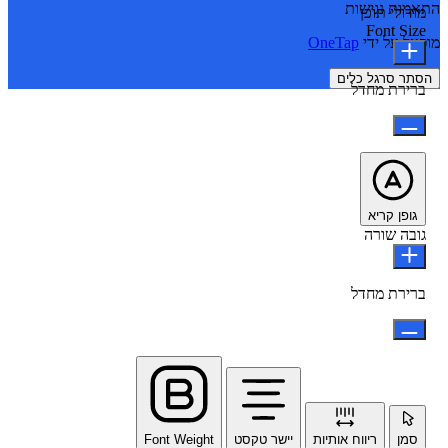
התאמות נגישות
מודולי תוכן
Font Size
מופעל על ידי
OneTap
הסתר סרגל כלים
ברירת מחדל
גופן קריא
גובה שורה
ברירת מחדל
סמן
ריווח אותיות
יישר טקסט
Font Weight