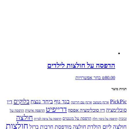
היה:
הוא:
₪29.00.
₪75.00.
הדפסה על חולצות לילדים
למוצר
80.00
₪
בחר אפשרויות
זה
יש
תגיות מוצר
מספר
סוגים.
בלוקים
PickPic
בגד גוף
ביחד ננצח
דיו
ארנק מעוצב
ארנק עם חריטה
ניתן
דרייפיט
לבחור
סובלימציה
דיו סובלימציה אפסון
הדפסה אישית
הדפסה על
את
חולצה
הדפסה על מגנטים
האפשרויות
זכוכית
הדפסה על כיסוי חלה
הדפסה על ציפה לכרית
חולצות
בעמוד
חולצה ליום הולדת
חולצה מודפסת חרבות ברזל