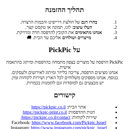
תהליך ההזמנה
בחרו דגם
של חולצת דרייפיט והכמות הרצויה.
העלו עיצוב
: לוגו, תמונה או טקסט קצר.
אנחנו מתאימים
את הקובץ להדפסה חדה ומדויקת.
מייצרים ושולחים
אליכם עד הבית. 🚚
על PickPic
PickPic הדפסה על מוצרים בצפון מתמחה בהדפסות ומיתוג בהתאמה
אישית.
אנחנו מציעים הדפסה, צריבה בלייזר ומיתוג לאירועים ולעסקים.
בנוסף, אנחנו מספקים משלוחים לכל הארץ ושירות לקוחות זמין.
יש מבצעים גם למוסדות וגם להזמנות בכמויות.
קישורים
אתר הבית:
https://pickpic.co.il
חנות ההדפסות:
https://pickpic-print.co.il
שירות לקוחות:
https://pickpic.co.il/contact/
Facebook:
https://www.facebook.com/Pickpic.Israel
Instagram:
https://www.instagram.com/pickpic_israel