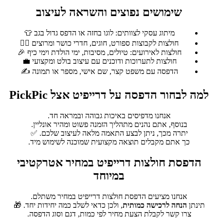
שימושים נפוצים והשראה לעיצוב
מיתוג עסקי לצוותים: לוגו בחזה או הדפס גדול בגב 👕
חולצות לקבוצות ספורט, חוגים, חדרי כושר ומרוצים 🏃‍♂️
חולצות לאירועים: טיולים, מסיבות, ימי הולדת וימי כיף 🎉
חולצות לתערוכות ודוכנים עם עיצוב בולט ומקצועי 💼
הדפסה עם משפט קצר, שם אישי, מספר או תמונה ✍️
למה לבחור הדפסה על דרייפיט אצל PickPic
אנחנו מדפיסים באיכות גבוהה ובמראה חד.
בנוסף, אתם נהנים מתהליך הזמנה פשוט ומהיר אונליין.
יתרה מכך, ניתן לבצע התאמה מלאה לעיצוב שלכם. ✅
כך אתם מקבלים תוצאה מקצועית שמוכנה לשימוש מיד.
הדפסת חולצות דרייפיט במחיר אטרקטיבי
במיוחד
אנחנו מציעים הדפסת חולצות דרייפיט במחיר משתלם.
תינתן
הנחה לרכישה כמותית
, ולכן כדאי לשלב כמה יחידות יחד. 🎁
צרו קשר לקבלת הצעת מחיר לפי כמות, דגם וסוג הדפסה.