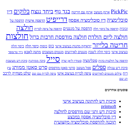
₪54.00.
₪60.00.
בלוקים
PickPic
בגד גוף
ביחד ננצח
דיו
ארנק מעוצב
ארנק עם חריטה
דרייפיט
סובלימציה
דיו סובלימציה אפסון
הדפסה אישית
הדפסה על
חולצה
הדפסה על מגנטים
זכוכית
הדפסה על כיסוי חלה
הדפסה על ציפה לכרית
חולצות
חולצה ליום הולדת
חולצה מודפסת חרבות ברזל
חריטה בלייזר
כוס
כיסוי חלה
יודאיקה מתנות בעיצוב אישי
כוסות
כיסוי חלה
מתנה לאבא
בעיצוב אישי
כיסוי חלה לשבת
מגנטים לאירועים
מגנטים מעוצבים
נייר טרנספר
סייל
סובלימציה
הדפסה על חולצות כהות
סטודיו ליאן שרה
סיכה ממותגת
סיכת דש מעוצבת
ספלים
סרט סאטן ממותג
עץ
סיכת דש עגולה
ספל מעוצב
סרטי סאטן מודפסים
שלט מצחיק לרכב
ריח
ציפה לכרית בעיצוב אישי
צילום מגנטים לאירועים
ציפה לכרית עם שם
תג שם
פוסטים אחרונים
סיכות דש לחתונה בעיצוב אישי
printsoft
סיכות דש ותגי שם מודפסים לחולצה
דיו סובלימציה אפסון במבצע
תוכנה להדפסת סובלימציה מקצועית