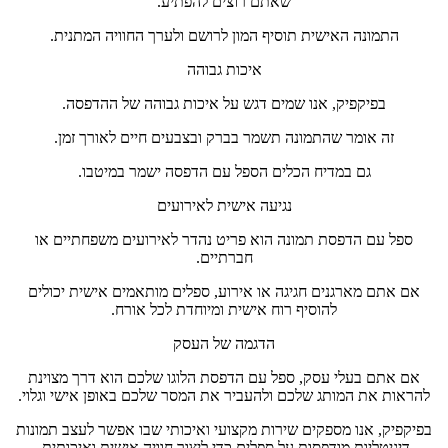
שאתם רוצים להפתיע.
התמונה האישית תוסיף המון לרושם ולערך החוויה המתנית.
איכות גבוהה
בפיקפיק, אנו שמים דגש על איכות גבוהה של ההדפסה.
זה אומר שהתמונה תשמר בברק ובצבעים חיים לאורך זמן.
גם במדיח הכלים הספל עם הדפסה ישמר במיטבו.
נגיעה אישית לאירועים
ספל עם הדפסת תמונה הוא פריט נהדר לאירועים משפחתיים או
חברתיים.
אם אתם מארגנים חגיגה או אירוע, ספלים מותאמים אישית יכולים
להוסיף רוח אישית ומיוחדת לכל אורח.
הדגמה של העסק
אם אתם בעלי עסק, ספל עם הדפסת הלוגו שלכם הוא דרך מצוינת
להראות את המותג שלכם ולהעביר את המסר שלכם באופן אישי וגלוי.
בפיקפיק, אנו מספקים שירות מקצועי ואיכותי שבו אפשר לעצב תמונות
דיגיטליות מודפסות על ספלים כדי ליצור חוויה אישית ואיכותית.