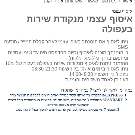
אישור הזמנת מוצר מאשרת שקראתם את התקנון
איסוף עצמי
איסוף עצמי מנקודת שירות
בעפולה
ניתן לאסוף את הזמנתך באופן עצמי לאחר קבלת המייל / הודעה
SMS
כי הזמנתך מוכנה לאיסוף (סיום ההדפסה הינו עד 3 ימי עסקים
ומותאם בדרך כלל מול הלקוח)
ההזמנה ניתנת לאיסוף מנקודות שירות בעפולה בעלות של 10₪
ניתן לאסוף
בימים א’-ה’
בין השעות 08:30-21:30
ביום ו' בין השעות 8:30 -14:00
לא ניתן לאחד משלוחים והזמנות
כמה זמן לוקח לנו לייצר? כמה זמן שתגידו
1.
EXPRESS-
אקספרס צרו איתנו קשר במידה ואתם רוצים לקבל את המוצר מהר.
2.
STANDART
סטנדרט 3 ימי עסקים ,כשאתם לא לחוצים או ממהרים אבל רוצים
שהמוצר יהיה אצלכם בהקדם.
3.
חסכוני
7 ימי עסקים כשיש לכם זמן ואתם רוצים
לחסוך בעלות ההזמנה.