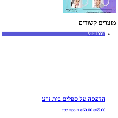
מוצרים קשורים
Sale 100%
הדפסה על ספלים בית זרע
המחיר
המחיר
65.00
₪
60.00
₪
הוספה לסל
המקורי
הנוכחי