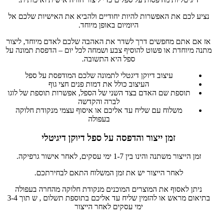
נציע לכם את האפשרות להיות יחודיים ולהביא את האישיות שלכם אל
היומיום באופן מיוחד.
אז אם אתם מחפשים דרך לשדר את האהבה שלכם לאדם מיוחד, ליצור
מתנה מיוחדת או פשוט להוסיף צבע ושמחה לכל יום – הדפסת תמונה על
ספל היא התשובה.
עיצוב דיוקן דיגטלי לתמונה שלכם המודפסת על ספל
העיצוב כולל את דמות פנים חצי גוף
תוספת שם האדם בצד השני של הספל, אפשרות תוספת של לוגו
לברה והקדשה
משלוח עם שליח עד אליכם או איסוף עצמי מנקודת חלוקה
בעפולה
זמן ייצור והדפסה על ספל דיוקן דיגיטלי
זמן הייצור משתנה והינו בין 1-7 ימי עסקים, לאחר אישור גרפיקה.
לאחר הייצור יש את זמן המשלוח התאם לבחירתכם.
ניתן לאסוף את המוצרים המוכנים מנקודת חלוקה מהחרה בעפולה
בתיאום מראש או להזמין שליח עד אליכם בתוספת תשלום , ש תוך 3-4
ימי עסקים לאחר הייצור