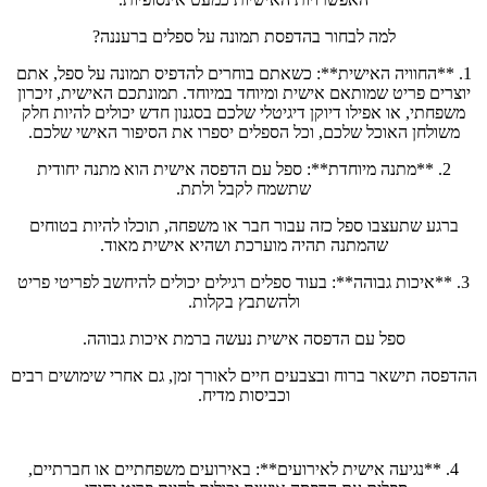
למה לבחור בהדפסת תמונה על ספלים ברעננה?
1. **החוויה האישית**: כשאתם בוחרים להדפיס תמונה על ספל, אתם
יוצרים פריט שמותאם אישית ומיוחד במיוחד. תמונתכם האישית, זיכרון
משפחתי, או אפילו דיוקן דיגיטלי שלכם בסגנון חדש יכולים להיות חלק
משולחן האוכל שלכם, וכל הספלים יספרו את הסיפור האישי שלכם.
2. **מתנה מיוחדת**: ספל עם הדפסה אישית הוא מתנה יחודית
שתשמח לקבל ולתת.
ברגע שתעצבו ספל כזה עבור חבר או משפחה, תוכלו להיות בטוחים
שהמתנה תהיה מוערכת ושהיא אישית מאוד.
3. **איכות גבוהה**: בעוד ספלים רגילים יכולים להיחשב לפריטי פריט
ולהשתבץ בקלות.
ספל עם הדפסה אישית נעשה ברמת איכות גבוהה.
ההדפסה תישאר ברוח ובצבעים חיים לאורך זמן, גם אחרי שימושים רבים
וכביסות מדיח.
4. **נגיעה אישית לאירועים**: באירועים משפחתיים או חברתיים,