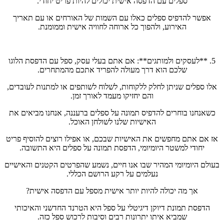
ספלים עם הדפסה אישית יכולים להיות פריט יחודי.
אפשר להדפיס ספלים כאלו עם השמות של האורחים או עם תאריך
האירוע, ולהפוך כל ארוחה לחוויה אישית וממומנת.
5. **לעסקים ולמותגים**: אם אתם בעלי עסק, ספל עם הדפסת הלוגו
שלכם הוא דרך מעולה להפריד אתכם מהמתחרים.
אלו ספלים שניתן לחלק ללקוחות, לשלוח לשותפים או למתנות לעובדים,
והם יחזיקו מעמד לאורך זמן.
כשאנחנו בוחרים להדפיס תמונה על ספלים ברעננה, אנחנו מביאים את
האישיות שלנו לשולחן האוכל.
אז אם אתם מחפשים את האישיות שבכם, או אפילו רוצים להוסיף פריט
יחודי למשטר היומיומי, הדפסת תמונה על ספלים היא התשובה.
בעולם היומיומי המהיר שבו אנו חיים, נשמע שהפרטים הקטנים והאישיים
נעלמים על רקע הרושם הכללי.
אך מה יכולה להיות יותר אישית מספל עם הדפסה אישית?
הדפסת תמונת דיוקן דיגיטלי על ספל היא הטרנד החדשני והאיכותי
שמביא איתו יתרונות רבים וסיבות לרכוש ספל כזה.