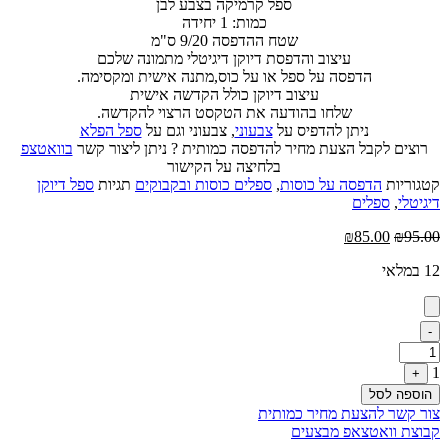
ספל קרמיקה בצבע לבן
כמות: 1 יחידה
שטח ההדפסה 9/20 ס"מ
עיצוב והדפסת דיוקן דיגיטלי מתמונה שלכם
הדפסה על ספל או על כוס,מתנה אישית ומקסימה.
עיצוב דיוקן כולל הקדשה אישית
שלחו בהודעה את הטקסט הרצוי להקדשה.
ניתן להדפיס על
צבעוני
, צבעוני וגם על
ספל הפלא
רוצים לקבל הצעת מחיר להדפסה כמותית ? ניתן ליצור קשר
בוואטצפ
בלחיצה על הקישור
קטגוריות
הדפסה על כוסות
,
ספלים כוסות ובקבוקים
תגיות
ספל דיוקן
דיגיטלי
,
ספלים
המחיר
המחיר
₪
85.00
₪
95.00
המקורי
הנוכחי
12 במלאי
היה:
הוא:
₪85.00.
₪95.00.
Quantity
-
1
+
הוספה לסל
צור קשר להצעת מחיר כמותית
קבוצת וואטצאפ מבצעים