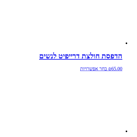
סוגים.
ניתן
לבחור
את
האפשרויות
בעמוד
המוצר
הדפסת חולצת דרייפיט לנשים
למוצר
65.00
₪
בחר אפשרויות
זה
יש
מספר
סוגים.
ניתן
לבחור
את
האפשרויות
בעמוד
המוצר