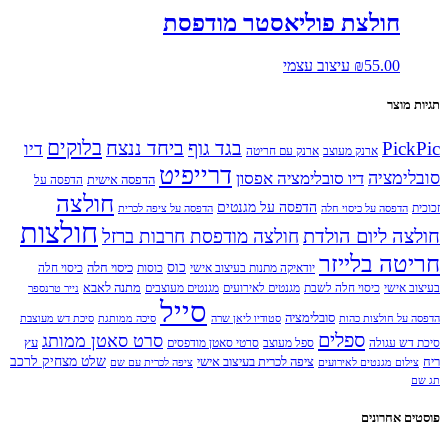
חולצת פוליאסטר מודפסת
55.00
₪
עיצוב עצמי
תגיות מוצר
בלוקים
PickPic
בגד גוף
ביחד ננצח
דיו
ארנק מעוצב
ארנק עם חריטה
דרייפיט
סובלימציה
דיו סובלימציה אפסון
הדפסה אישית
הדפסה על
חולצה
הדפסה על מגנטים
זכוכית
הדפסה על כיסוי חלה
הדפסה על ציפה לכרית
חולצות
חולצה ליום הולדת
חולצה מודפסת חרבות ברזל
חריטה בלייזר
כוס
כיסוי חלה
יודאיקה מתנות בעיצוב אישי
כוסות
כיסוי חלה
מתנה לאבא
בעיצוב אישי
כיסוי חלה לשבת
מגנטים לאירועים
מגנטים מעוצבים
נייר טרנספר
סייל
סובלימציה
הדפסה על חולצות כהות
סטודיו ליאן שרה
סיכה ממותגת
סיכת דש מעוצבת
ספלים
סרט סאטן ממותג
עץ
סיכת דש עגולה
ספל מעוצב
סרטי סאטן מודפסים
שלט מצחיק לרכב
ריח
ציפה לכרית בעיצוב אישי
צילום מגנטים לאירועים
ציפה לכרית עם שם
תג שם
פוסטים אחרונים