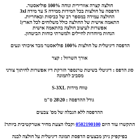
חולצה קצרה אוורירית ונוחה 100% פוליאסטר.
הדפסה על חולצות בכל המידות ממידה S עד מידה 3xl
החולצה עמידה במספר רב של כביסות ובאחריות.
התאמה אישית של החולצה כולל משלוחים לכל הארץ!
אפשרות לעיצוב חולצה בהתאמה אישית
הנחות מיוחדות לחיילים ולמשרתי כוחות הביטחון.
הדפסה דיגיטלית על חולצות 100% פוליאסטר
מבד איכותי ונעים
אורך השרוול : קצר
סוג הדפס : דיגיטלי בשיטת טרנספר הזרקת דיו אפשרות לחיתוך צורני
מסביב לתמונה
טווח מידות S-3XL
גודל ההדפסה : 20\28 ס"מ
ההדפסה ללא הגבלה של מס' צבעים
התקשרו עוד היום
0502190100
וקבלו הצעת מחיר אטרקטיבית ביותר!
בפיקפיק ניתן מבצעים הדפסת תמונה דיגיטלית על חולצה לבנה