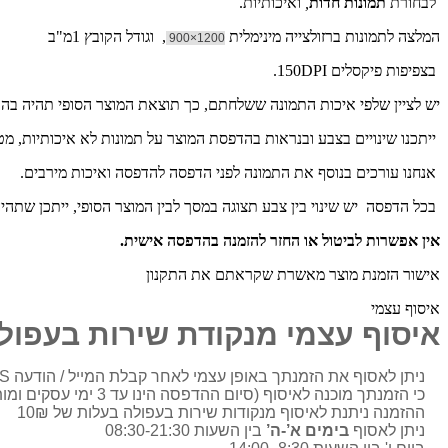
לבחורת
תמונות חדות
,
ואיכותיות.
המלצה לתמונות ברזולצייה מינימלית
, וגודל הקובץ 1מ"ב
1200×900
בצפיפות פיקסלים 150DPI.
יש לציין שלפי איכות התמונה ששלחתם, כך תוצאת המוצר הסופי תהיה ב
ייתכנו שינויים בצבע ובנראות בהדפסת המוצר על תמונות לא איכותיות, מ
אנחנו עורכים בנוסף את התמונה לפני הדפסה להדפסה ואיכות מירבים.
בכל הדפסה יש שינוי בין צבע תצוגה במסך לבין המוצר הסופי, ייתכן שתהי
אין אפשרות לביטול או החזר להזמנה בהדפסה אישית.
אישור הזמנת מוצר מאשרת שקראתם את התקנון
איסוף עצמי
איסוף עצמי מנקודת שירות בעפול
ניתן לאסוף את הזמנתך באופן עצמי לאחר קבלת המייל / הודעה SMS
כי הזמנתך מוכנה לאיסוף (סיום ההדפסה הינו עד 3 ימי עסקים ומותאם בדרך כלל מול הלקוח)
ההזמנה ניתנת לאיסוף מנקודות שירות בעפולה בעלות של 10₪
ניתן לאסוף
בימים א’-ה’
בין השעות 08:30-21:30