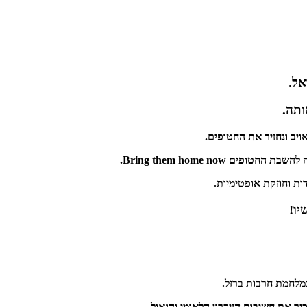
אל.
ותה.
יב ונחזיר את החטופים.
Bring them home no.
ת וחוזקת אופטימיות.
יו!
במלחמת חרבות ברזל.
ר את חשיבות הזיכרון הלאומי והגאול.