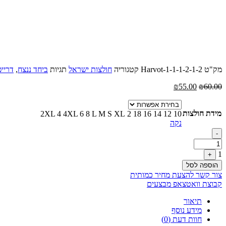
מק"ט
Harvot-1-1-1-2-1-2
קטגוריה
חולצות ישראל
תגיות
ביחד ננצח
,
דרייפ
המחיר
המחיר
₪
55.00
₪
60.00
המקורי
הנוכחי
היה:
הוא:
מידת חולצות
₪60.00.
₪55.00.
2XL
4
4XL
6
8
L
M
S
XL
2
18
16
14
12
10
נקה
Quantity
-
1
+
הוספה לסל
צור קשר להצעת מחיר כמותית
קבוצת וואטצאפ מבצעים
תיאור
מידע נוסף
חוות דעת (0)