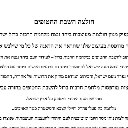
חולצה השבת החטופים
פיק מגוון חולצות מעוצבות ביחד ננצח מלחמת חרבות ברזל ישר
 מודפסת בעיצוב שלנו שתראה את הדאגה של כל מי שילבש א
וב להשבת החטופים במלחמת חרבות ברזל – לעידוד העם ביחד ננצח את האו
בא הגנה לישראל להתמודד ביחד גם ברגעים הקשים ביותר עם חולצה להשבת החטופים w
נפרד מעם ישראל, והכיתוב המודפס מחזק את הרגשות של אחדות, התמודדו
ות מודפסות מלחמת חרבות ברזל להשבת החטופים בחזרה עכש
כוחו של העם היהודי במאבק על ארץ ישראל.
מלחמה בה פעלו צה"ל וחיילי הצבא והמשטרה כנגד האויבים.
.
ולצות נותן מסר חיובי ומוטיבציה לעם היהודי להעצמת העוצמתית שנוצרו 
וכדרך להשמיע את ההודעה של תמיכה, התמודדות וניצחון על האויב, ולהזכי