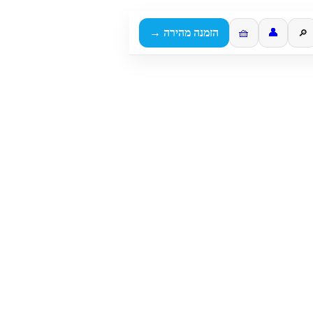
👤
🧺
הזמנה מהירה →
🔎