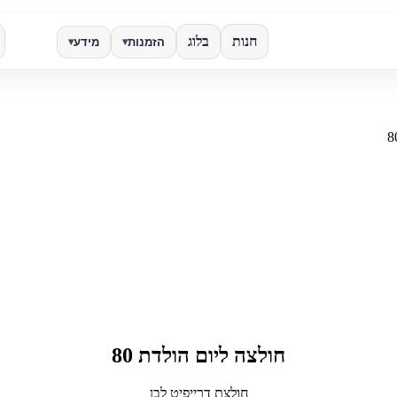
חנות
בלוג
הזמנות
מידע
▾
▾
✕
חפש
חולצה ליום הולדת 80
חולצת דרייפיט לבן