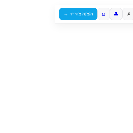
👤
🧺
הזמנה מהירה →
🔎