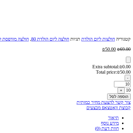
קטגוריה
חולצות ליום הולדת
תגיות
חולצה ליום הולדת 80
,
חולצה מודפסת 
המחיר
המחיר
₪
50.00
₪
69.00
המקורי
הנוכחי
היה:
הוא:
₪50.00.
₪69.00.
Extra subtotal:
₪
0.00
Total price:
₪
50.00
Quantity
-
10
+
הוספה לסל
צור קשר להצעת מחיר כמותית
קבוצת וואטצאפ מבצעים
תיאור
מידע נוסף
חוות דעת (0)