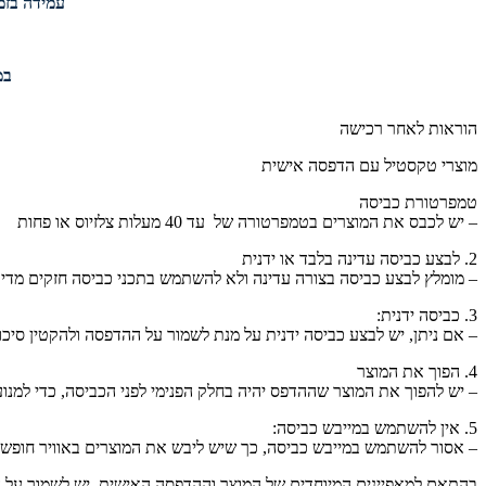
עמידה בזמנ
במי
הוראות לאחר רכישה
מוצרי טקסטיל עם הדפסה אישית
טמפרטורת כביסה
– יש לכבס את המוצרים בטמפרטורה של עד 40 מעלות צלזיוס או פחות
2. לבצע כביסה עדינה בלבד או ידנית
– מומלץ לבצע כביסה בצורה עדינה ולא להשתמש בתכני כביסה חזקים מדי,
3. כביסה ידנית:
– אם ניתן, יש לבצע כביסה ידנית על מנת לשמור על ההדפסה ולהקטין סיכון
4. הפוך את המוצר
– יש להפוך את המוצר שההדפס יהיה בחלק הפנימי לפני הכביסה, כדי למנו
5. אין להשתמש במייבש כביסה:
– אסור להשתמש במייבש כביסה, כך שיש ליבש את המוצרים באוויר חופשי
בהתאם למאפיינים המיוחדים של המוצר וההדפסה האישית, יש לשמור על הו