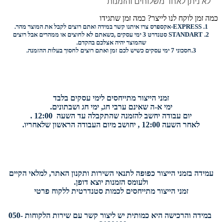
לא ניתן לאחד משלוחים והזמנות
כמה זמן לוקח לנו לייצר? כמה זמן שתגידו
1.
EXPRESS-
אקספרס צרו איתנו קשר במידה ואתם רוצים לקבל את המוצר מהר.
2.
STANDART
סטנדרט 3 ימי עסקים ,כשאתם לא לחוצים או ממהרים אבל רוצים
שהמוצר יהיה אצלכם בהקדם.
3.
חסכוני
7 ימי עסקים כשיש לכם זמן ואתם רוצים
לחסוך בעלות ההזמנה.
זמני הייצור מתייחסים לימי עסקים בלבד
ימי א-ה שאינם ערבי חג, ימי חג ושבתונים.
יום עבודה יחשב להזמנה שהתקבלה עד השעה 12:00 .
לאחר השעה 12:00 , יחושב מיום העבודה הראשון שלאחריו.
עמידה בזמני הייצור כפופה לתנאי השירות ותקנון האתר, למלאי הקיים
ולעומס הזמנות יוצא דופן.
זמני הייצור מתייחסים לכמות סטנדרטית ללקוח פרטי
במידה והרכישה היא כמותית יש ליצור קשר עם שירות הלקוחות 050-