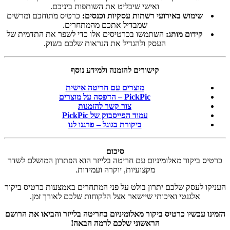
ואישי שיבליט את השותפות ביניכם.
שימוש באירועי רשתות עסקיות וכנסים:
כרטיס מתוחכם ומרשים
שמבדיל אתכם מהמתחרים.
קידום מותג:
השתמשו בכרטיסים אלו כדי לשפר את התדמית של
העסק ולהגדיל את הנראות שלכם בשוק.
קישורים להזמנה ולמידע נוסף
מוצרים עם חריטה אישית
PickPic – הדפסה על מוצרים
צור קשר להזמנות
עמוד הפייסבוק של PickPic
ביקורת בגוגל – פרגנו לנו
סיכום
כרטיס ביקור מאלומיניום עם חריטה בלייזר הוא הפתרון המושלם לשדר
מקצועיות, יוקרה ועמידות.
העניקו לעסק שלכם יתרון בולט על פני המתחרים באמצעות כרטיס ביקור
אלגנטי ואיכותי שיישאר אצל הלקוחות שלכם לאורך זמן.
הזמינו עכשיו כרטיס ביקור מאלומיניום בחריטה בלייזר והביאו את הרושם
הראשוני שלכם לרמה הבאה!