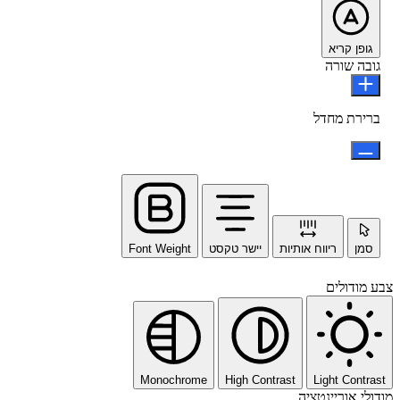
גופן קריא
גובה שורה
ברירת מחדל
סמן
ריווח אותיות
יישר טקסט
Font Weight
צבע מודולים
Monochrome
High Contrast
Light Contrast
מודולי אוריינטציה