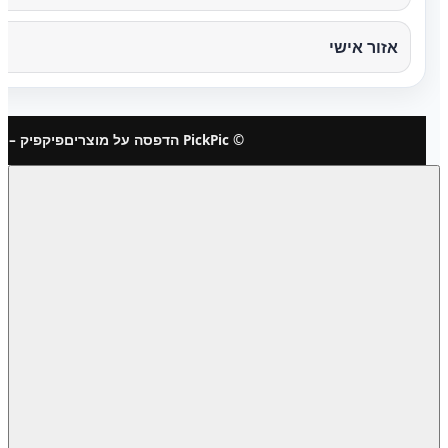
אזור אישי
© PickPic הדפסה על מוצרים
פיקפיק – 