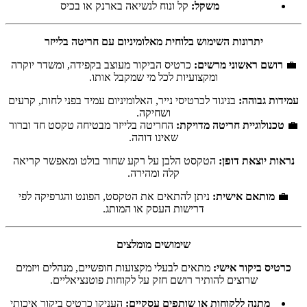
משקל:
קל ונוח לנשיאה בארנק או בכיס
יתרונות השימוש בלוחית מאלומיניום עם חריטה בלייזר
💼
רושם ראשוני מרשים:
כרטיס הביקור מעוצב בקפידה, ומשדר יוקרה
ומקצועיות לכל מי שמקבל אותו.
עמידות גבוהה:
בניגוד לכרטיסי נייר, האלומיניום עמיד בפני לחות, קרעים
ושחיקה.
💼
טכנולוגיית חריטה מדויקת:
החריטה בלייזר מבטיחה טקסט חד וברור
שאינו דוהה.
נראות יוצאת דופן:
הטקסט הלבן על רקע שחור בולט ומאפשר קריאה
קלה ומהירה.
💼
מותאם אישית:
ניתן להתאים את הטקסט, הפונט והגרפיקה לפי
דרישות העסק או המותג.
שימושים מומלצים
כרטיס ביקור אישי:
מתאים לבעלי מקצועות חופשיים, מנהלים ויזמים
שרוצים להותיר רושם חזק על לקוחות פוטנציאליים.
מתנה ללקוחות או שותפים עסקיים:
העניקו כרטיס ביקור איכותי