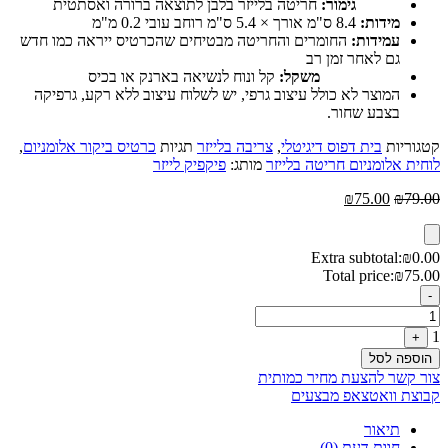
גימור:
חריטה בלייזר בלבן לתוצאה ברורה ואסתטית
מידות:
8.4 ס"מ אורך × 5.4 ס"מ רוחב עובי 0.2 מ"מ
עמידות:
החומרים והחריטה מבטיחים שהכרטיס ייראה כמו חדש
גם לאחר זמן רב
משקל:
קל ונוח לנשיאה בארנק או בכיס
המוצר לא כולל עיצוב גרפי, יש לשלוח עיצוב ללא רקע, גרפיקה
בצבע שחור.
קטגוריות
בית דפוס דיגיטלי
,
צריבה בלייזר
תגיות
כרטיס ביקור אלומניום
,
לוחית אלומניום חריטה בלייזר
מותג:
פיקפיק לייזר
המחיר
המחיר
₪
75.00
₪
79.00
המקורי
הנוכחי
היה:
הוא:
₪75.00.
₪79.00.
Extra subtotal:
₪
0.00
Total price:
₪
75.00
Quantity
-
1
+
הוספה לסל
צור קשר להצעת מחיר כמותית
קבוצת וואטצאפ מבצעים
תיאור
חוות דעת (0)