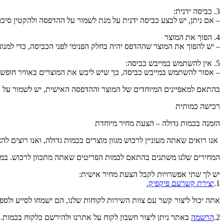
3. כביסה ידנית:
– אם ניתן, יש לבצע כביסה ידנית על מנת לשמור על ההדפסה ולהקטין סיכון
4. הפוך את המוצר
– יש להפוך את המוצר שההדפס יהיה בחלק הפנימי לפני הכביסה, כדי למנו
5. אין להשתמש במייבש כביסה:
– אסור להשתמש במייבש כביסה, כך שיש ליבש את המוצרים באוויר חופשי
בהתאם למאפיינים המיוחדים של המוצר וההדפסה האישית, יש לשמור על הו
רכישה כמותית
הזמנה בכמות גדולה – הצעת מחיר מיוחדת
אנו רואים שאתה מעוניין לרכוש מגוון מוצרים בכמות גדולה, ואנו רוצים לה
המחירים שלנו משתנים בהתאם לכמות הפריטים שאתה מתכוון לרכוש. במקרה של הזמנה של 10 יחידות או יותר, אנו מספקים הצעות מחיר
יש לך שתי אפשרויות לקבל הצעת מחיר אישית:
1.
יצירת קשרעם פיקפיק.
אתה יכול ליצור קשר עם צוות השירות לקוחות שלנו, הם ישמחו לסייע ולספ
2.
הרשמה
באתר ניתן ליצור חשבון לקוח על אתרנו ולהירשם כלקוח בכמות