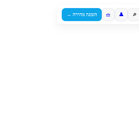
👤
🧺
הזמנה מהירה →
🔎