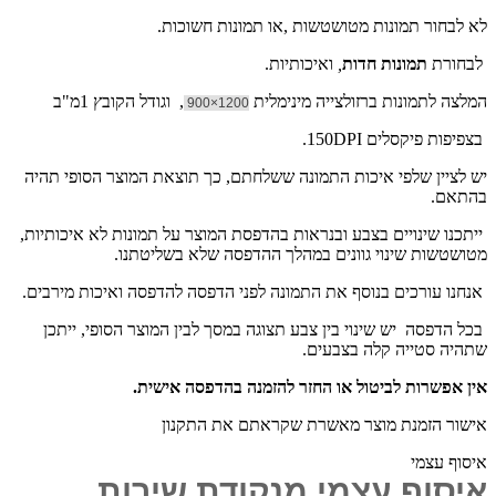
לא לבחור תמונות מטושטשות ,או תמונות חשוכות.
לבחורת
תמונות חדות
,
ואיכותיות.
המלצה לתמונות ברזולצייה מינימלית
, וגודל הקובץ 1מ"ב
1200×900
בצפיפות פיקסלים 150DPI.
יש לציין שלפי איכות התמונה ששלחתם, כך תוצאת המוצר הסופי תהיה
בהתאם.
ייתכנו שינויים בצבע ובנראות בהדפסת המוצר על תמונות לא איכותיות,
מטושטשות שינוי גוונים במהלך ההדפסה שלא בשליטתנו.
אנחנו עורכים בנוסף את התמונה לפני הדפסה להדפסה ואיכות מירבים.
בכל הדפסה יש שינוי בין צבע תצוגה במסך לבין המוצר הסופי, ייתכן
שתהיה סטייה קלה בצבעים.
אין אפשרות לביטול או החזר להזמנה בהדפסה אישית.
אישור הזמנת מוצר מאשרת שקראתם את התקנון
איסוף עצמי
איסוף עצמי מנקודת שירות