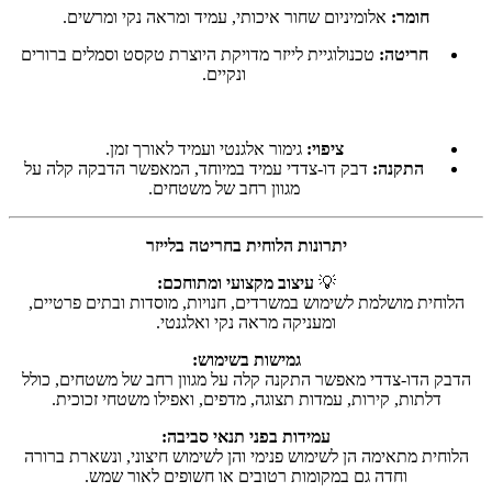
חומר:
אלומיניום שחור איכותי, עמיד ומראה נקי ומרשים.
חריטה:
טכנולוגיית לייזר מדויקת היוצרת טקסט וסמלים ברורים
ונקיים.
ציפוי:
גימור אלגנטי ועמיד לאורך זמן.
התקנה:
דבק דו-צדדי עמיד במיוחד, המאפשר הדבקה קלה על
מגוון רחב של משטחים.
יתרונות הלוחית בחריטה בלייזר
💡
עיצוב מקצועי ומתוחכם:
הלוחית מושלמת לשימוש במשרדים, חנויות, מוסדות ובתים פרטיים,
ומעניקה מראה נקי ואלגנטי.
גמישות בשימוש:
הדבק הדו-צדדי מאפשר התקנה קלה על מגוון רחב של משטחים, כולל
דלתות, קירות, עמדות תצוגה, מדפים, ואפילו משטחי זכוכית.
עמידות בפני תנאי סביבה:
הלוחית מתאימה הן לשימוש פנימי והן לשימוש חיצוני, ונשארת ברורה
וחדה גם במקומות רטובים או חשופים לאור שמש.