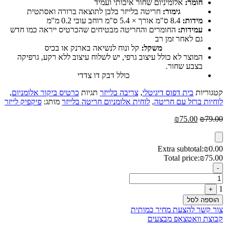
חומר:
אלומיניום שחור איכותי ועמיד
גימור:
חריטה בלייזר בלבן לתוצאה ברורה ואסתטית
מידות:
8.4 ס"מ אורך × 5.4 ס"מ רוחב עובי 0.2 מ"מ
עמידות:
החומרים והחריטה מבטיחים שהכרטיס ייראה כמו חדש
גם לאחר זמן רב
משקל:
קל ונוח לנשיאה בארנק או בכיס
המוצר לא כולל עיצוב גרפי, יש לשלוח עיצוב ללא רקע, גרפיקה
בצבע שחור.
כולל דבק דו צדדי
קטגוריות
בית דפוס דיגיטלי
,
צריבה בלייזר
תגיות
כרטיס ביקור אלומניום
,
לוחיות ברזל עם חריטה
,
לוחית אלומניום חריטה בלייזר
מותג:
פיקפיק לייזר
המחיר
המחיר
₪
75.00
₪
79.00
המקורי
הנוכחי
היה:
הוא:
₪75.00.
₪79.00.
Extra subtotal:
₪
0.00
Total price:
₪
75.00
Quantity
-
1
+
הוספה לסל
צור קשר להצעת מחיר כמותית
קבוצת וואטצאפ מבצעים