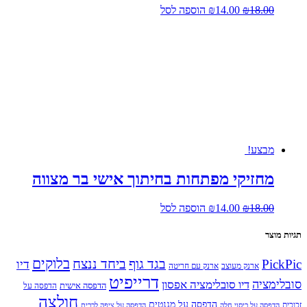
המחיר
המחיר
18.00
₪
14.00
₪
הוספה לסל
המקורי
הנוכחי
היה:
הוא:
₪14.00.
₪18.00.
מבצע!
מחזיקי מפתחות בחיתוך אישי בר מצווה
המחיר
המחיר
18.00
₪
14.00
₪
הוספה לסל
המקורי
הנוכחי
היה:
הוא:
תגיות מוצר
₪14.00.
₪18.00.
בלוקים
PickPic
בגד גוף
ביחד ננצח
דיו
ארנק מעוצב
ארנק עם חריטה
דרייפיט
סובלימציה
דיו סובלימציה אפסון
הדפסה אישית
הדפסה על
חולצה
הדפסה על מגנטים
זכוכית
הדפסה על כיסוי חלה
הדפסה על ציפה לכרית