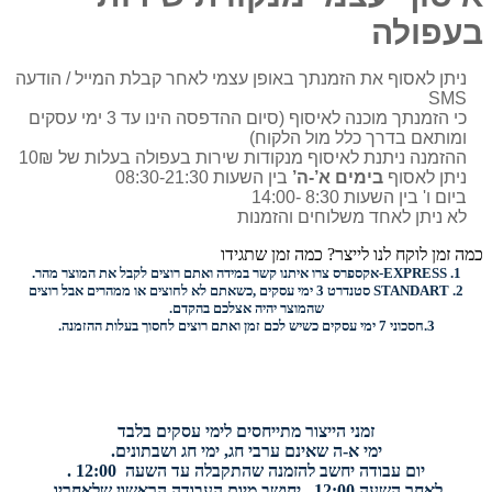
בעפולה
ניתן לאסוף את הזמנתך באופן עצמי לאחר קבלת המייל / הודעה
SMS
כי הזמנתך מוכנה לאיסוף (סיום ההדפסה הינו עד 3 ימי עסקים
ומותאם בדרך כלל מול הלקוח)
ההזמנה ניתנת לאיסוף מנקודות שירות בעפולה בעלות של 10₪
ניתן לאסוף
בימים א’-ה’
בין השעות 08:30-21:30
ביום ו' בין השעות 8:30 -14:00
לא ניתן לאחד משלוחים והזמנות
כמה זמן לוקח לנו לייצר? כמה זמן שתגידו
1.
EXPRESS-
אקספרס צרו איתנו קשר במידה ואתם רוצים לקבל את המוצר מהר.
2.
STANDART
סטנדרט 3 ימי עסקים ,כשאתם לא לחוצים או ממהרים אבל רוצים
שהמוצר יהיה אצלכם בהקדם.
3.
חסכוני
7 ימי עסקים כשיש לכם זמן ואתם רוצים
לחסוך בעלות ההזמנה.
זמני הייצור מתייחסים לימי עסקים בלבד
ימי א-ה שאינם ערבי חג, ימי חג ושבתונים.
יום עבודה יחשב להזמנה שהתקבלה עד השעה 12:00 .
לאחר השעה 12:00 , יחושב מיום העבודה הראשון שלאחריו.