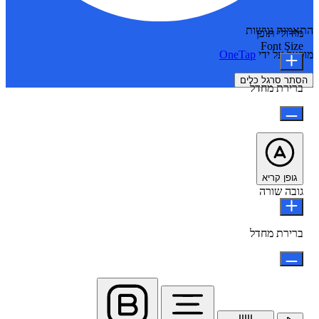
התאמות נגישות
מודולי תוכן
Font Size
מופעל על ידי
OneTap
הסתר סרגל כלים
ברירת מחדל
גופן קריא
גובה שורה
ברירת מחדל