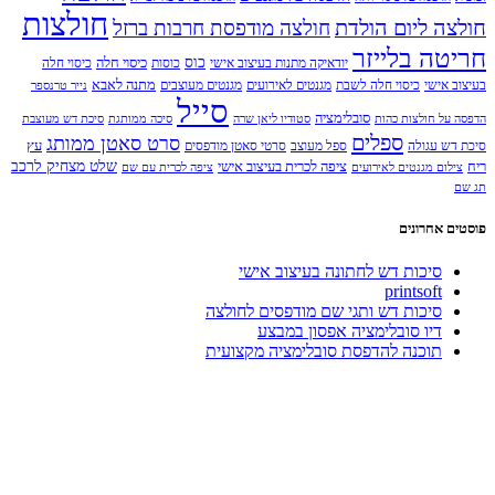
חולצות
חולצה ליום הולדת
חולצה מודפסת חרבות ברזל
חריטה בלייזר
כוס
כיסוי חלה
יודאיקה מתנות בעיצוב אישי
כוסות
כיסוי חלה
מתנה לאבא
בעיצוב אישי
כיסוי חלה לשבת
מגנטים לאירועים
מגנטים מעוצבים
נייר טרנספר
סייל
סובלימציה
הדפסה על חולצות כהות
סטודיו ליאן שרה
סיכה ממותגת
סיכת דש מעוצבת
ספלים
סרט סאטן ממותג
עץ
סיכת דש עגולה
ספל מעוצב
סרטי סאטן מודפסים
שלט מצחיק לרכב
ריח
ציפה לכרית בעיצוב אישי
צילום מגנטים לאירועים
ציפה לכרית עם שם
תג שם
פוסטים אחרונים
סיכות דש לחתונה בעיצוב אישי
printsoft
סיכות דש ותגי שם מודפסים לחולצה
דיו סובלימציה אפסון במבצע
תוכנה להדפסת סובלימציה מקצועית