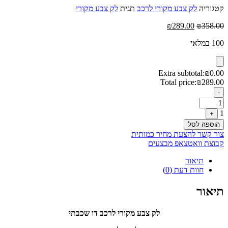
קטגוריה
לק צבע מקורי לרכב
תגית
לק צבע מקורי
המחיר
המחיר
₪
289.00
₪
358.00
המקורי
הנוכחי
100 במלאי
היה:
הוא:
₪289.00.
₪358.00.
Extra subtotal:
₪
0.00
Total price:
₪
289.00
Quantity
-
1
+
הוספה לסל
צור קשר להצעת מחיר כמותית
קבוצת וואטצאפ מבצעים
תיאור
חוות דעת (0)
תיאור
לק צבע מקורי לרכב דו שכבתי