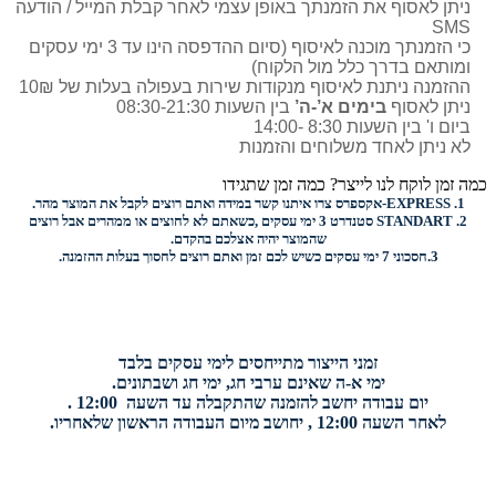
ניתן לאסוף את הזמנתך באופן עצמי לאחר קבלת המייל / הודעה
SMS
כי הזמנתך מוכנה לאיסוף (סיום ההדפסה הינו עד 3 ימי עסקים
ומותאם בדרך כלל מול הלקוח)
ההזמנה ניתנת לאיסוף מנקודות שירות בעפולה בעלות של 10₪
ניתן לאסוף
בימים א’-ה’
בין השעות 08:30-21:30
ביום ו' בין השעות 8:30 -14:00
לא ניתן לאחד משלוחים והזמנות
כמה זמן לוקח לנו לייצר? כמה זמן שתגידו
1.
EXPRESS-
אקספרס צרו איתנו קשר במידה ואתם רוצים לקבל את המוצר מהר.
2.
STANDART
סטנדרט 3 ימי עסקים ,כשאתם לא לחוצים או ממהרים אבל רוצים
שהמוצר יהיה אצלכם בהקדם.
3.
חסכוני
7 ימי עסקים כשיש לכם זמן ואתם רוצים
לחסוך בעלות ההזמנה.
זמני הייצור מתייחסים לימי עסקים בלבד
ימי א-ה שאינם ערבי חג, ימי חג ושבתונים.
יום עבודה יחשב להזמנה שהתקבלה עד השעה 12:00 .
לאחר השעה 12:00 , יחושב מיום העבודה הראשון שלאחריו.