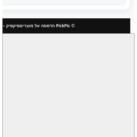
© PickPic הדפסה על מוצרים
פיקפיק – 