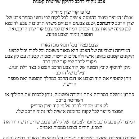
צבע מקורי לרכב לתיקון שריטות קטנות
על פי קוד יצרן מדוייק.
אצלנו המוצר מיוצר בהזמנה אישית לכל לקוח לפי נתוני מספר צבע של
יצרן הרכב
לידעתכם
,ישנם צבעים הבנויים משתי תרכובות צבע לדוגמא
לבן פנינה יש את צבע הבסיס המתאים לפי צבע קוד יצרן הרכב,ואת
תוספת גימור הצבע פנינה.
הצבע עמיד בכל תנאי מזג האוויר
המריחה והצביעה של הצבע היא מאוד פשוטה וכל לקוח יכול לבצע
תיקונים קטנים באופן אישי ולהעלים שריטות ומכות קטנות עם לק צבע
מקורי לרכב לפי קוד יצרן רכב
ניתן להוסיף קובץ תמונה של קוד צבע הרכב הנמצא בצד דלת הנהג.
וצילום של הרכב .
ניתן להוסיף את קוד הצבע או דגם הרכב במהלך ההזמנה ואת מספר
הרישוי.
פתרון מושלם במריחה אחת מהירה ופשוטה, ניתן לכסות את הקילוף או
השריטה ברכב
לק צבע מקורי לרכב על פי קוד יצרן מדוייק
המוצר מיוצר לכל לקוח בהזמנה אישית לפי נתוני הרכב שלו.
המוצר לק צבע לרכב מיועד לצביעה של קילופי צבע, שריטות שחדרו את
הצבע, חורים בצבע ממכות ואבנים .
איכות ועמידות המוצר בשטיפות גשמים וכל תנאי מזג האוויר ברמה גבוהה