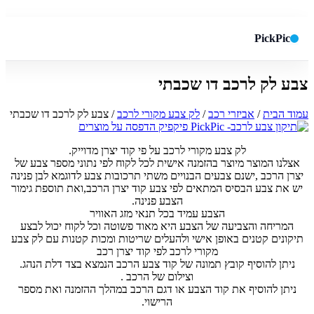
PickPic
צבע לק לרכב דו שכבתי
חיפוש באתר
✕
עמוד הבית
/
אביזרי רכב
/
לק צבע מקורי לרכב
/ צבע לק לרכב דו שכבתי
חפש
לק צבע מקורי לרכב על פי קוד יצרן מדוייק.
אצלנו המוצר מיוצר בהזמנה אישית לכל לקוח לפי נתוני מספר צבע של
יצרן הרכב ,ישנם צבעים הבנויים משתי תרכובות צבע לדוגמא לבן פנינה
יש את צבע הבסיס המתאים לפי צבע קוד יצרן הרכב,ואת תוספת גימור
הצבע פנינה.
הצבע עמיד בכל תנאי מזג האוויר
המריחה והצביעה של הצבע היא מאוד פשוטה וכל לקוח יכול לבצע
תיקונים קטנים באופן אישי ולהעלים שריטות ומכות קטנות עם לק צבע
מקורי לרכב לפי קוד יצרן רכב
ניתן להוסיף קובץ תמונה של קוד צבע הרכב הנמצא בצד דלת הנהג.
וצילום של הרכב .
ניתן להוסיף את קוד הצבע או דגם הרכב במהלך ההזמנה ואת מספר
הרישוי.