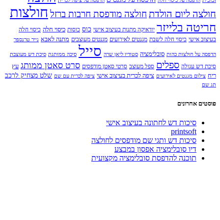
זכוכית
הדפסה על כיסוי חלה
הדפסה על ציפה לכרית
חולצות
חולצה ליום הולדת
חולצה מודפסת חרבות ברזל
חריטה בלייזר
כוס
כיסוי חלה
יודאיקה מתנות בעיצוב אישי
כוסות
כיסוי חלה
מתנה לאבא
בעיצוב אישי
כיסוי חלה לשבת
מגנטים לאירועים
מגנטים מעוצבים
נייר טרנספר
סייל
סובלימציה
הדפסה על חולצות כהות
סטודיו ליאן שרה
סיכה ממותגת
סיכת דש מעוצבת
ספלים
סרט סאטן ממותג
עץ
סיכת דש עגולה
ספל מעוצב
סרטי סאטן מודפסים
שלט מצחיק לרכב
ריח
ציפה לכרית בעיצוב אישי
צילום מגנטים לאירועים
ציפה לכרית עם שם
תג שם
פוסטים אחרונים
סיכות דש לחתונה בעיצוב אישי
printsoft
סיכות דש ותגי שם מודפסים לחולצה
דיו סובלימציה אפסון במבצע
תוכנה להדפסת סובלימציה מקצועית