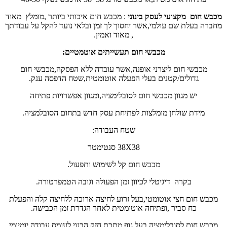
מכבש חום מקצועי לעסק בינוני
: מכבש חום איכותי ביותר ,מומלץ מאוד
מחברה בעלת שם עולמי,אשר יחסוך לך זמן ובלאי נועד להקל על עבודתך
, מאוד ואמין.
מכבשי חום תעשייתים אוטמטיים:
מכבשי חום ליצרני אופנה,אשר עובדה ללא הפסקה,מכבשי חום
גדולים/קטנים בעלי הפעלה אוטומטית,שטח הדפסה ענק.
יש מגוון מכבשי חום לסובלימציה,ומגוון אפשרויות פתיחה
מידת שולחן מומלצות לפתיחת עסק חדש בתחום הסובלמציה.
שטח העבודה:
38X38 סנטימטר
מכבש חום קל לשימוש ותפעול.
בקרה דיגיטלי לכיוון זמן הפעולה וגובה הטמפרטורה.
מכבש חום חצי אוטומטי,בעל זרוע לחיצה ארוכה ללחיצה קלה והפעלת
כח סביר ,ופתיחה אוטומטית לאחר הגדרת זמן הכבישה.
מכבש חום לסובלימציה בעל גוף מתכת חזק הבנוי לעומס עבודה יומיומי