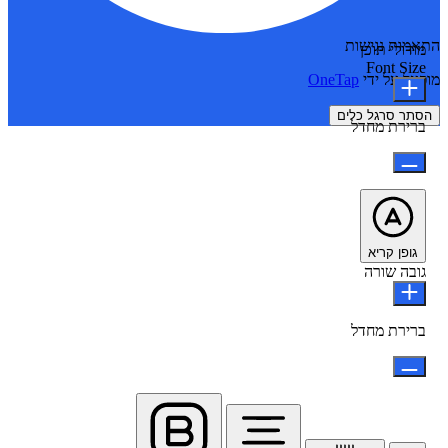
התאמות נגישות
מודולי תוכן
Font Size
מופעל על ידי
OneTap
הסתר סרגל כלים
ברירת מחדל
גופן קריא
גובה שורה
ברירת מחדל