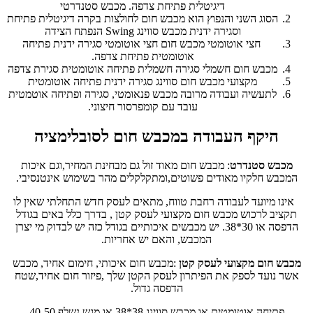
דיגיטלית פתיחת צדפה. מכבש סטנדרטי
הסוג השני והנפוץ הוא מכבש חום לחולצות בקרה דיגיטלית פתיחת
וסגירה ידנית מכבש סווינג Swing הנפתח הצידה
חצי אוטומטי מכבש חום חצי אוטומטי סגירה ידנית פתיחה
אוטומטית פתיחת צדפה.
מכבש חום חשמלי סגירה חשמלית פתיחה אוטומטית סגירת צדפה
מקצועי מכבש חום סווינג סגירה ידנית פתיחה אוטומטית
לתעשיה ועבודה מרובה מכבש פנאומטי, סגירה ופתיחה אוטמטית
עובד עם קומפרסור חיצוני.
היקף העבודה במכבש חום לסובלימציה
מכבש סטנדרט
: מכבש חום מאוד זול גם מבחינת המחיר,וגם איכות
המכבש חלקיו מאודים פשוטים,ומתקלקלים מהר בשימוש אינטנסיבי.
אינו מיועד לעבודה רחבת טווח, מתאים לעסק חדש התחלתי שאין לו
תקציב לרכוש מכבש חום מקצועי לעסק קטן , בדרך כלל באים בגודל
הדפסה או 30*38. יש מכבשים איכותיים בגודל כזה יש לבדוק מי יצרן
המכבש, והאם יש אחריות.
מכבש חום מקצועי לעסק קטן
:מכבש חום איכותי, חימום אחיד, מכבש
אשר נועד לספק את הפיתרון לעסק הקטן שלך ,פיזור חום אחיד,שטח
הדפסה גדול.
פתיחה אוטומטית,או מכבש סווינג 38*38 או מגש נשלף 40-50