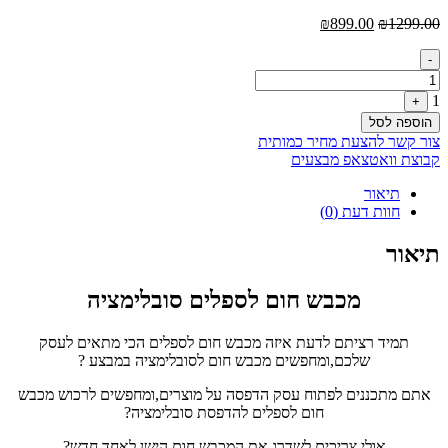
המחיר
המחיר
₪
899.00
₪
1299.00
המקורי
הנוכחי
Quantity
היה:
הוא:
-
₪899.00.
₪1299.00.
1
+
הוספה לסל
צור קשר להצעת מחיר כמותית
קבוצת וואטצאפ מבצעים
תיאור
חוות דעת (0)
תיאור
מכבש חום לספלים סובלימציה
תמיד רציתם לדעת איזה מכבש חום לספלים הכי מתאים לעסק
שלכם,ומחפשים מכבש חום לסובלימציה במבצע ?
אתם מתכננים לפתוח עסק הדפסה על מוצרים,ומחפשים לרכוש מכבש
חום לספלים להדפסת סובלימציה?
אולי צריכים לשדרג את המכבש חום הישן לאחד חדש?