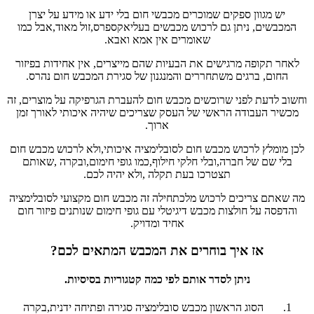
יש מגוון ספקים שמוכרים מכבשי חום בלי ידע או מידע על יצרן
המכבשים, ניתן גם לרכוש מכבשים בעליאקספרס,זול מאוד,אבל כמו
שאומרים אין אמא ואבא.
לאחר תקופה מרגישים את הבעיות שהם מייצרים, אין אחידות בפיזור
החום, ברגים משתחררים והמנגנון של סגירת המכבש חום נהרס.
וחשוב לדעת לפני שרוכשים מכבש חום להעברת הגרפיקה על מוצרים, זה
מכשיר העבודה הראשי של העסק שצריכים שיהיה איכותי לאורך זמן
ארוך.
לכן מומלץ לרכוש מכבש חום לסובלימציה איכותי,ולא לרכוש מכבש חום
בלי שם של חברה,ובלי חלקי חילוף,כמו גופי חימום,ובקרה ,שאותם
תצטרכו בעת תקלה ,ולא יהיה לכם.
מה שאתם צריכים לרכוש מלכתחילה זה מכבש חום מקצועי לסובלימציה
והדפסה על חולצות מכבש דיגיטלי עם גופי חימום שנותנים פיזור חום
אחיד ומדויק.
אז איך בוחרים את המכבש המתאים לכם?
ניתן לסדר אותם לפי כמה קטגוריות בסיסיות.
הסוג הראשון מכבש סובלימציה סגירה ופתיחה ידנית,בקרה