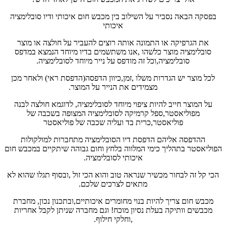
בפסקה הבאה נסביר על השילוב בין מכבש חום איכותי ודיו סובלימציה
איכותי
את הגרפיקה או התמונה אותה רוצים להעביר על חולצה או מוצר
סובלימציה מוצר כלשהו ,אנו משתשמים בדיו מיוחד הנמצא במדפס
סובלימציה,וכל זה מודפס על נייר מיוחד לסובלימציה.
לכל מוצר יש הגדרות משלו ,זמן,כיוון הדפסה(הדפסת ראי) ולאחר מכן
מצמידים את הנייר על המוצר.
על המוצר חייב להיות ציפוי מיוחד לסובלימציה, לדוגמא חולצה לבנה
מפוליאסטר,ספל קרמיקה לסובלימציה המצופה בשכבה של
פוליאסטר,כרית בד ועליה שכבה של פוליאסטר
ההדפסה אליהם הדפסת דיו הסובלימציה מתחברות למולקולות
הפוליאסטר בתהליך כימי המלווה בלחץ וחום גבוהה שיתקיים במכבש חום
איכותי לסובלימציה.
הכי קל זה לבחור מכשיר שנראה טוב והוא הכי זול ,ובסוף תגלו שהוא לא
מתאים לצרכים שלכם.
מכבש חום צריך להיות בנוי מחומרים איכותיים,ובתכנון נכון, מחברת
מכבשים וותיקה בעלת נסיון מוכח! וגם מחברה שניתן לקבל אחריות
,וחלקי חילוף.