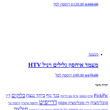
המחיר
המחיר
160.00
₪
120.00
₪
הוספה לסל
המקורי
הנוכחי
היה:
הוא:
₪120.00.
₪160.00.
מבצע!
מעמד איחסון גלילים ויניל HTV
המחיר
המחיר
179.00
₪
99.00
₪
הוספה לסל
המקורי
הנוכחי
היה:
הוא:
תגיות מוצר
₪99.00.
₪179.00.
בלוקים
PickPic
בגד גוף
ביחד ננצח
דיו
ארנק מעוצב
ארנק עם חריטה
דרייפיט
סובלימציה
דיו סובלימציה אפסון
הדפסה אישית
הדפסה על
חולצה
הדפסה על מגנטים