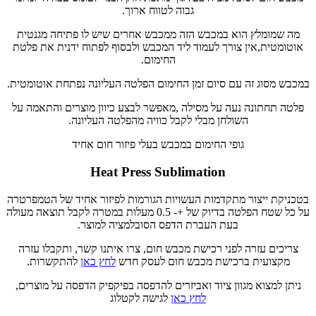
גבוה לטווח ארוך.
מה שמומלץ הוא במכבש הזה ממכבש אחרים שיש לו פתיחה מגנטית
אוטומטית,אין צורך לעמוד ליד המכבש ולבסוף לפתוח ידנית את פלטת
החימום.
במכבש מסוג זה עם סיום זמן החימום הפלטה העליונה נפתחת אוטומטית.
פלטה תחתונה נעה על מסילה ,מאפשר לבצע כיוון מוצרים והתאמה על
השולחן מבלי לקבל כוויה מהפלטה העליונה.
גופי החימום במכבש בעלי פיזור חום אחיד
Heat Press Sublimation
בטכניקת ייצור מתקדמות העשויות הגורמות לפיזור אחיד של הטמפרטרה
על כל שטח הפלטה בדיוק של +- 0.5 מעלות במטרה לקבל תוצאה מעולה
בעת העברת הדפס הסובלמציה למוצר.
צריכים עזרה לפני רכישת מכבש חום, צרו איתנו קשר, ותקבלו עזרה
מקצועית ברכישת מכבש חום לעסק חדש
לחץ כאן
להתקשרות.
ניתן למצוא מגוון ציוד ואביזרים להדפסה בפיקפיק הדפסה על מוצרים,
לחץ כאן
לגישה לקטלוג