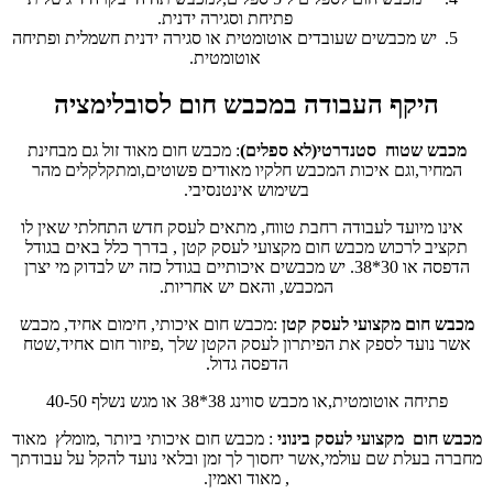
פתיחת וסגירה ידנית.
יש מכבשים שעובדים אוטומטית או סגירה ידנית חשמלית ופתיחה
אוטומטית.
היקף העבודה במכבש חום לסובלימציה
מכבש שטוח סטנדרטי(לא ספלים)
: מכבש חום מאוד זול גם מבחינת
המחיר,וגם איכות המכבש חלקיו מאודים פשוטים,ומתקלקלים מהר
בשימוש אינטנסיבי.
אינו מיועד לעבודה רחבת טווח, מתאים לעסק חדש התחלתי שאין לו
תקציב לרכוש מכבש חום מקצועי לעסק קטן , בדרך כלל באים בגודל
הדפסה או 30*38. יש מכבשים איכותיים בגודל כזה יש לבדוק מי יצרן
המכבש, והאם יש אחריות.
מכבש חום מקצועי לעסק קטן
:מכבש חום איכותי, חימום אחיד, מכבש
אשר נועד לספק את הפיתרון לעסק הקטן שלך ,פיזור חום אחיד,שטח
הדפסה גדול.
פתיחה אוטומטית,או מכבש סווינג 38*38 או מגש נשלף 40-50
מכבש חום מקצועי לעסק בינוני
: מכבש חום איכותי ביותר ,מומלץ מאוד
מחברה בעלת שם עולמי,אשר יחסוך לך זמן ובלאי נועד להקל על עבודתך
, מאוד ואמין.