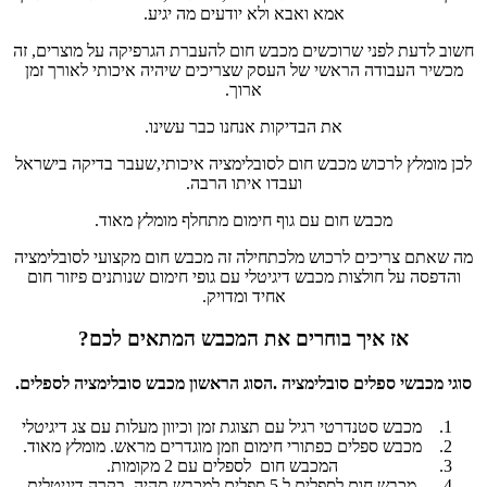
אמא ואבא ולא יודעים מה יגיע.
חשוב לדעת לפני שרוכשים מכבש חום להעברת הגרפיקה על מוצרים, זה
מכשיר העבודה הראשי של העסק שצריכים שיהיה איכותי לאורך זמן
ארוך.
את הבדיקות אנחנו כבר עשינו.
לכן מומלץ לרכוש מכבש חום לסובלימציה איכותי,שעבר בדיקה בישראל
ועבדו איתו הרבה.
מכבש חום עם גוף חימום מתחלף מומלץ מאוד.
מה שאתם צריכים לרכוש מלכתחילה זה מכבש חום מקצועי לסובלימציה
והדפסה על חולצות מכבש דיגיטלי עם גופי חימום שנותנים פיזור חום
אחיד ומדויק.
אז איך בוחרים את המכבש המתאים לכם?
סוגי מכבשי ספלים סובלימציה .הסוג הראשון מכבש סובלימציה לספלים.
מכבש סטנדרטי רגיל עם תצוגת זמן וכיוון מעלות עם צג דיגיטלי
מכבש ספלים כפתורי חימום וזמן מוגדרים מראש. מומלץ מאוד.
המכבש חום לספלים עם 2 מקומות.
מכבש חום לספלים ל 5 ספלים,למכבש תהיה בקרה דיגיטלית