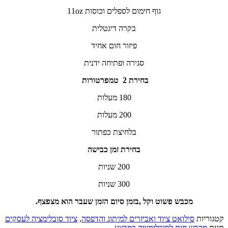
גוף חימום לספלים וכוסות 11oz
בקרה דיגטלית
פיזור חום אחיד
סגירה ופתיחה ידנית
בחירת 2 טמפרטורות
180 מעלות
200 מעלות
בלחיצת כפתור
בחירת זמן כבישה
200 שניות
300 שניות
מכבש פשוט וקל ,בזמן סיום הזמן שעבר הוא מצפצף.
קטגוריות
סילואט ציוד ואביזרים למיתוג והדפסה
,
ציוד סובלימציה לעסקים
תגית
מכבש חום לסובלימציה במבצע