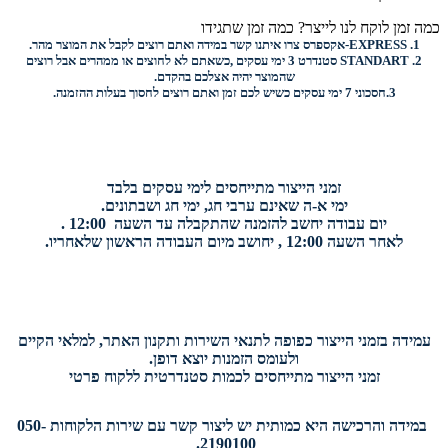
כמה זמן לוקח לנו לייצר? כמה זמן שתגידו
1.
EXPRESS-
אקספרס צרו איתנו קשר במידה ואתם רוצים לקבל את המוצר מהר.
2.
STANDART
סטנדרט 3 ימי עסקים ,כשאתם לא לחוצים או ממהרים אבל רוצים
שהמוצר יהיה אצלכם בהקדם.
3.
חסכוני
7 ימי עסקים כשיש לכם זמן ואתם רוצים
לחסוך בעלות ההזמנה.
זמני הייצור מתייחסים לימי עסקים בלבד
ימי א-ה שאינם ערבי חג, ימי חג ושבתונים.
יום עבודה יחשב להזמנה שהתקבלה עד השעה 12:00 .
לאחר השעה 12:00 , יחושב מיום העבודה הראשון שלאחריו.
עמידה בזמני הייצור כפופה לתנאי השירות ותקנון האתר, למלאי הקיים
ולעומס הזמנות יוצא דופן.
זמני הייצור מתייחסים לכמות סטנדרטית ללקוח פרטי
במידה והרכישה היא כמותית יש ליצור קשר עם שירות הלקוחות 050-
2190100.