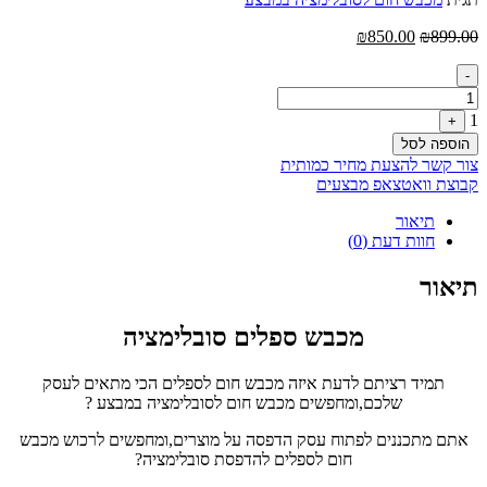
המחיר
המחיר
₪
850.00
₪
899.00
המקורי
הנוכחי
Quantity
היה:
הוא:
-
₪850.00.
₪899.00.
1
+
הוספה לסל
צור קשר להצעת מחיר כמותית
קבוצת וואטצאפ מבצעים
תיאור
חוות דעת (0)
תיאור
מכבש ספלים סובלימציה
תמיד רציתם לדעת איזה מכבש חום לספלים הכי מתאים לעסק
שלכם,ומחפשים מכבש חום לסובלימציה במבצע ?
אתם מתכננים לפתוח עסק הדפסה על מוצרים,ומחפשים לרכוש מכבש
חום לספלים להדפסת סובלימציה?