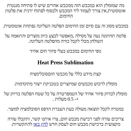
מה שמומלץ הוא במכבש הזה ממכבש אחרים שיש לו פתיחה מגנטית
אוטומטית,אין צורך לעמוד ליד המכבש ולבסוף לפתוח ידנית את פלטת
החימום.
במכבש מסוג זה עם סיום זמן החימום הפלטה העליונה נפתחת אוטומטית.
פלטה תחתונה נעה על מסילה ,מאפשר לבצע כיוון מוצרים והתאמה על
השולחן מבלי לקבל כוויה מהפלטה העליונה.
גופי החימום במכבש בעלי פיזור חום אחיד
Heat Press Sublimation
קצת מידע כללי על מכבשי חוםסובלימציה
מומלץ לרכוש מכבשים שמיוצרים בטכניקת ייצור מתקדמות.
מומלץ לבדוק פיזור אחיד של הטמפרטרה על כל שטח הפלטה בדיוק של
+- 0.5 מעלות .
במטרה לקבל תוצאה מעולה בעת העברת הדפס הסובלמציה למוצר.
צריכים עזרה לפני רכישת מכבש חום, צרו איתנו קשר, ותקבלו עזרה
מקצועית ברכישת מכבש חום לעסק חדש
לחץ כאן
להתקשרות.