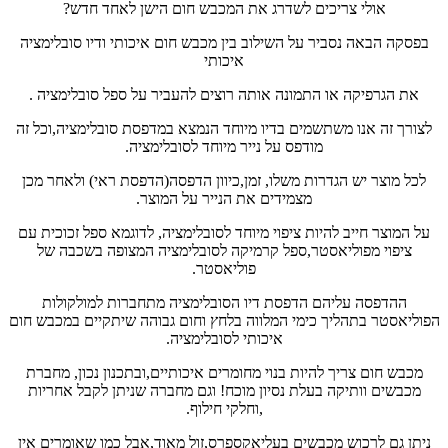
אולי צריכים לשדרג את המכבש חום הישן לאחד חדש?
בפסקה הבאה נסביר על השילוב בין מכבש חום איכותי ודיו סובלימציה
איכותי
את הגרפיקה או התמונה אותה רוצים להעביר על ספל סובלימציה .
לצורך זה אנו משתשמים בדיו מיוחד הנמצא במדפסת סובלימציה,וכל זה
מודפס על נייר מיוחד לסובלימציה.
לכל מוצר יש הגדרות משלו, זמן,כיוון הדפסה(הדפסת ראי) ולאחר מכן
מצמידים את הנייר על המוצר.
על המוצר חייב להיות ציפוי מיוחד לסובלימציה, לדוגמא ספל זכוכית עם
ציפוי מפוליאסטר,ספל קרמיקה לסובלימציה המצופה בשכבה של
פוליאסטר.
ההדפסה עליהם הדפסת דיו הסובלימציה מתחברות למולקולות
הפוליאסטר בתהליך כימי המלווה בלחץ וחום גבוהה שיתקיים במכבש חום
איכותי לסובלימציה.
מכבש חום צריך להיות בנוי מחומרים איכותיים,ובתכנון נכון, מחברת
מכבשים וותיקה בעלת נסיון מוכח! וגם מחברה שניתן לקבל אחריות
,וחלקי חילוף.
ניתן גם לרכוש מכבשים בעליאקספרס,זול מאוד,אבל כמו שאומרים אין