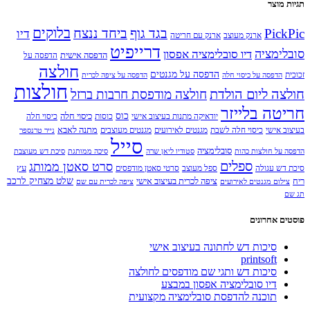
היה:
הוא:
תגיות מוצר
₪180.00.
₪200.00.
בלוקים
PickPic
בגד גוף
ביחד ננצח
דיו
ארנק מעוצב
ארנק עם חריטה
דרייפיט
סובלימציה
דיו סובלימציה אפסון
הדפסה אישית
הדפסה על
חולצה
הדפסה על מגנטים
זכוכית
הדפסה על כיסוי חלה
הדפסה על ציפה לכרית
חולצות
חולצה ליום הולדת
חולצה מודפסת חרבות ברזל
חריטה בלייזר
כוס
כיסוי חלה
יודאיקה מתנות בעיצוב אישי
כוסות
כיסוי חלה
מתנה לאבא
בעיצוב אישי
כיסוי חלה לשבת
מגנטים לאירועים
מגנטים מעוצבים
נייר טרנספר
סייל
סובלימציה
הדפסה על חולצות כהות
סטודיו ליאן שרה
סיכה ממותגת
סיכת דש מעוצבת
ספלים
סרט סאטן ממותג
עץ
סיכת דש עגולה
ספל מעוצב
סרטי סאטן מודפסים
שלט מצחיק לרכב
ריח
ציפה לכרית בעיצוב אישי
צילום מגנטים לאירועים
ציפה לכרית עם שם
תג שם
פוסטים אחרונים
סיכות דש לחתונה בעיצוב אישי
printsoft
סיכות דש ותגי שם מודפסים לחולצה
דיו סובלימציה אפסון במבצע
תוכנה להדפסת סובלימציה מקצועית