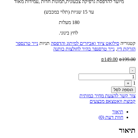
מיועד להדפסת גרפיקה צבעונית,תמונות חדות ,עמידות מאוד
עד 15 שניות (תלוי במכבש)
180 מעלות
לחץ בינוני.
קטגוריה
סילואט ציוד ואביזרים למיתוג והדפסה
תגיות
נייר טרנספר
הזרקת דיו
,
נייר טרסנפר בהיר לחולצות כותנה
המחיר
המחיר
₪
149.00
₪
199.00
המקורי
הנוכחי
Quantity
היה:
הוא:
-
₪149.00.
₪199.00.
1
+
הוספה לסל
צור קשר להצעת מחיר כמותית
קבוצת וואטצאפ מבצעים
תיאור
חוות דעת (0)
תיאור