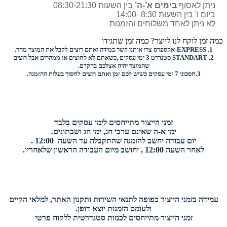
ניתן לאסוף
בימים א’-ה’
בין השעות 08:30-21:30
ביום ו' בין השעות 8:30 -14:00
לא ניתן לאחד משלוחים והזמנות
כמה זמן לוקח לנו לייצר? כמה זמן שתגידו
1.
EXPRESS-
אקספרס צרו איתנו קשר במידה ואתם רוצים לקבל את המוצר מהר.
2.
STANDART
סטנדרט 3 ימי עסקים ,כשאתם לא לחוצים או ממהרים אבל רוצים
שהמוצר יהיה אצלכם בהקדם.
3.
חסכוני
7 ימי עסקים כשיש לכם זמן ואתם רוצים
לחסוך בעלות ההזמנה.
זמני הייצור מתייחסים לימי עסקים בלבד
ימי א-ה שאינם ערבי חג, ימי חג ושבתונים.
יום עבודה יחשב להזמנה שהתקבלה עד השעה 12:00 .
לאחר השעה 12:00 , יחושב מיום העבודה הראשון שלאחריו.
עמידה בזמני הייצור כפופה לתנאי השירות ותקנון האתר, למלאי הקיים
ולעומס הזמנות יוצא דופן.
זמני הייצור מתייחסים לכמות סטנדרטית ללקוח פרטי