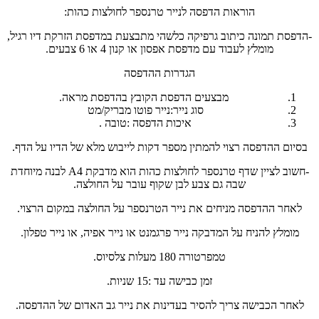
הוראות הדפסה לנייר טרנספר לחולצות כהות:
-הדפסת תמונה כיתוב גרפיקה כלשהי מתבצעת במדפסת הזרקת דיו רגיל,
מומלץ לעבוד עם מדפסת אפסון או קנון 4 או 6 צבעים.
הגדרות ההדפסה
מבצעים הדפסת הקובץ בהדפסת מראה.
סוג נייר:נייר פוטו מבריק/מט
איכות הדפסה :טובה .
בסיום ההדפסה רצוי להמתין מספר דקות לייבוש מלא של הדיו על הדף.
-חשוב לציין שדף טרנספר לחולצות כהות הוא מדבקת A4 לבנה מיוחדת
שבה גם צבע לבן שקוף עובר על החולצה.
לאחר ההדפסה מניחים את נייר הטרנספר על החולצה במקום הרצוי.
מומלץ להניח על המדבקה נייר פרגמנט או נייר אפיה, או נייר טפלון.
טמפרטורה 180 מעלות צלסיוס.
זמן כבישה עד :15 שניות.
לאחר הכבישה צריך להסיר בעדינות את נייר גב האדום של ההדפסה.