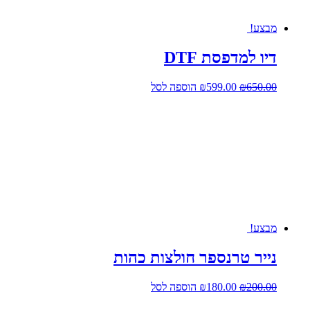
מבצע!
דיו למדפסת DTF
המחיר
המחיר
650.00
₪
599.00
₪
הוספה לסל
המקורי
הנוכחי
היה:
הוא:
₪599.00.
₪650.00.
מבצע!
נייר טרנספר חולצות כהות
המחיר
המחיר
200.00
₪
180.00
₪
הוספה לסל
המקורי
הנוכחי