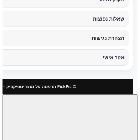
שאלות נפוצות
הצהרת נגישות
אזור אישי
© PickPic הדפסה על מוצרים
פיקפיק – 