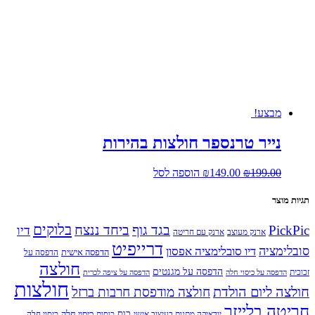
₪1299.00.
₪2700.00.
מבצע!
נייר טרנספר חולצות בהירות
המחיר
המחיר
199.00
₪
149.00
₪
הוספה לסל
המקורי
הנוכחי
היה:
הוא:
תגיות מוצר
₪149.00.
₪199.00.
בלוקים
PickPic
בגד גוף
ביחד ננצח
דיו
ארנק מעוצב
ארנק עם חריטה
דרייפיט
סובלימציה
דיו סובלימציה אפסון
הדפסה אישית
הדפסה על
חולצה
הדפסה על מגנטים
זכוכית
הדפסה על כיסוי חלה
הדפסה על ציפה לכרית
חולצות
חולצה ליום הולדת
חולצה מודפסת חרבות ברזל
חריטה בלייזר
כוס
כיסוי חלה
יודאיקה מתנות בעיצוב אישי
כוסות
כיסוי חלה