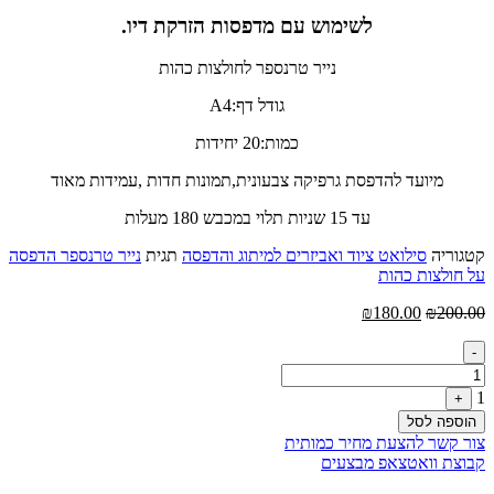
לשימוש עם מדפסות הזרקת דיו.
נייר טרנספר לחולצות כהות
גודל דף:A4
כמות:20 יחידות
מיועד להדפסת גרפיקה צבעונית,תמונות חדות ,עמידות מאוד
עד 15 שניות תלוי במכבש 180 מעלות
קטגוריה
סילואט ציוד ואביזרים למיתוג והדפסה
תגית
נייר טרנספר הדפסה
על חולצות כהות
המחיר
המחיר
₪
180.00
₪
200.00
המקורי
הנוכחי
Quantity
היה:
הוא:
-
₪180.00.
₪200.00.
1
+
הוספה לסל
צור קשר להצעת מחיר כמותית
קבוצת וואטצאפ מבצעים