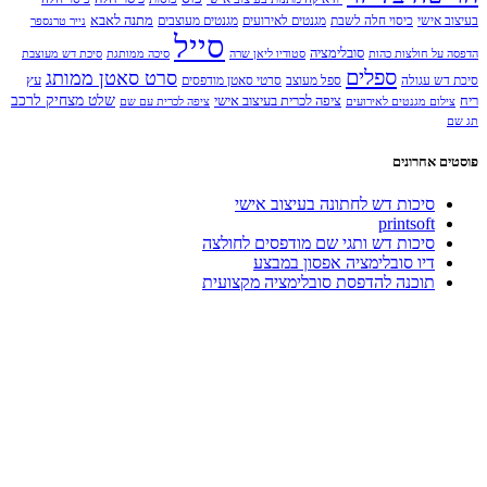
מתנה לאבא
בעיצוב אישי
כיסוי חלה לשבת
מגנטים לאירועים
מגנטים מעוצבים
נייר טרנספר
סייל
סובלימציה
הדפסה על חולצות כהות
סטודיו ליאן שרה
סיכה ממותגת
סיכת דש מעוצבת
ספלים
סרט סאטן ממותג
עץ
סיכת דש עגולה
ספל מעוצב
סרטי סאטן מודפסים
שלט מצחיק לרכב
ריח
ציפה לכרית בעיצוב אישי
צילום מגנטים לאירועים
ציפה לכרית עם שם
תג שם
פוסטים אחרונים
סיכות דש לחתונה בעיצוב אישי
printsoft
סיכות דש ותגי שם מודפסים לחולצה
דיו סובלימציה אפסון במבצע
תוכנה להדפסת סובלימציה מקצועית