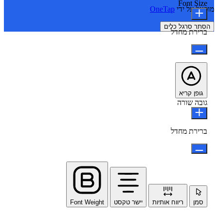
Font Size
מופעל על ידי
OneTap
הסתר סרגל כלים
ברירת מחדל
גופן קריא
גובה שורה
ברירת מחדל
סמן
ריווח אותיות
יישר טקסט
Font Weight