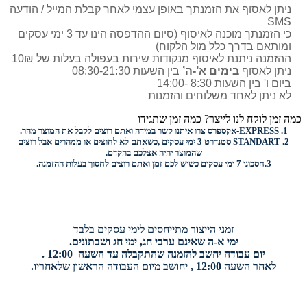
ניתן לאסוף את הזמנתך באופן עצמי לאחר קבלת המייל / הודעה
SMS
כי הזמנתך מוכנה לאיסוף (סיום ההדפסה הינו עד 3 ימי עסקים
ומותאם בדרך כלל מול הלקוח)
ההזמנה ניתנת לאיסוף מנקודות שירות בעפולה בעלות של 10₪
ניתן לאסוף
בימים א’-ה’
בין השעות 08:30-21:30
ביום ו' בין השעות 8:30 -14:00
לא ניתן לאחד משלוחים והזמנות
כמה זמן לוקח לנו לייצר? כמה זמן שתגידו
1.
EXPRESS-
אקספרס צרו איתנו קשר במידה ואתם רוצים לקבל את המוצר מהר.
2.
STANDART
סטנדרט 3 ימי עסקים ,כשאתם לא לחוצים או ממהרים אבל רוצים
שהמוצר יהיה אצלכם בהקדם.
3.
חסכוני
7 ימי עסקים כשיש לכם זמן ואתם רוצים
לחסוך בעלות ההזמנה.
זמני הייצור מתייחסים לימי עסקים בלבד
ימי א-ה שאינם ערבי חג, ימי חג ושבתונים.
יום עבודה יחשב להזמנה שהתקבלה עד השעה 12:00 .
לאחר השעה 12:00 , יחושב מיום העבודה הראשון שלאחריו.