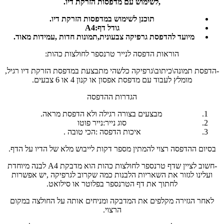
,לשימוש עם מדפסות הזרקת דיו.
תוכנן לשימוש במדפסות הזרקת דיו.
גודל דף:A4
מיועד להדפסת גרפיקה צבעונית,תמונות חדות ,עמידות מאוד.
הוראות הדפסה לנייר טרנספר לחולצות כהות:
-הדפסת תמונה\כיתוב\גרפיקה כלשהי מתבצעת במדפסת הזרקת דיו רגיל,
מומלץ לעבוד עם מדפסת אפסון או קנון 4 או 6 צבעים.
הגדרות ההדפסה
מבצעים בצורה רגילה ולא הדפסת מראה.
סוג נייר:נייר פוטו
איכות הדפסה :הכי טובה .
בסיום ההדפסה רצוי להמתין מספר דקות לייבוש מלא של הדיו על הדף.
-חשוב לציין שדף טרנספר לחולצות כהות הוא מדבקת A4 לבנה מיוחדת
ועלינו לגזור את השאריות הלבנות כמה שקרוב לגרפיקה ,יש אפשרות
לחתוך את דף הטרנספר בפלוטר או סילואט.
לאחר הגזירה מקלפים את המדבקה ומניחים אותה על החולצה במקום
הרצוי.