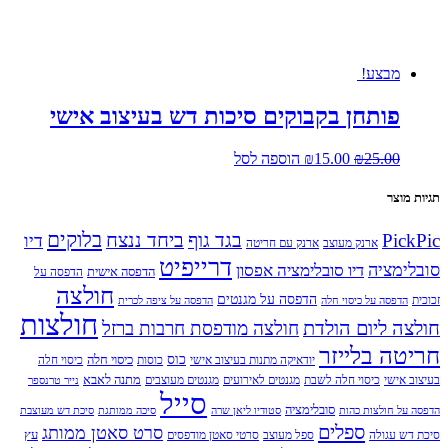
מבצע!
פותחן בקבוקים סיכות דש בעיצוב אישי
המחיר
המחיר
25.00
₪
15.00
₪
הוספה לסל
המקורי
הנוכחי
היה:
הוא:
תגיות מוצר
₪15.00.
₪25.00.
בלוקים
PickPic
בגד גוף
ביחד ננצח
דיו
ארנק מעוצב
ארנק עם חריטה
דרייפיט
סובלימציה
דיו סובלימציה אפסון
הדפסה אישית
הדפסה על
חולצה
הדפסה על מגנטים
זכוכית
הדפסה על כיסוי חלה
הדפסה על ציפה לכרית
חולצות
חולצה ליום הולדת
חולצה מודפסת חרבות ברזל
חריטה בלייזר
כוס
כיסוי חלה
יודאיקה מתנות בעיצוב אישי
כוסות
כיסוי חלה
מתנה לאבא
בעיצוב אישי
כיסוי חלה לשבת
מגנטים לאירועים
מגנטים מעוצבים
נייר טרנספר
סייל
סובלימציה
הדפסה על חולצות כהות
סטודיו ליאן שרה
סיכה ממותגת
סיכת דש מעוצבת
ספלים
סרט סאטן ממותג
עץ
סיכת דש עגולה
ספל מעוצב
סרטי סאטן מודפסים