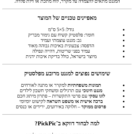
המגנט מתאים להצמדה על מקרר, לוח מתכת או דלת פלדה.
מאפיינים טכניים של המוצר
גודל: 5×5 ס"מ
חומר: פלסטיק קשיח עם גימור מבריק
גב: מגנט עוצמתי ועמיד
הדפסה: צבעונית באיכות גבוהה מאוד
עמיד בפני שריטות, דהייה ונפילה
מיוצר בישראל, כולל בדיקת איכות ידנית
שימושים נפוצים למגנט מרובע מפלסטיק
תמונות משפחתיות
למקרר או מתנה לאורחים
מגנט חינוכי
עם תרגילים ומשחקי חשבון לילדים
לוגו עסקי
עם פרטי התקשרות – פתרון מיתוג חכם
ברכה אישית או משפט השראה
לקישוט יומיומי
פרסום ממוקד
– חלוקה באירועים, ירידים או כנסים
למה לבחור דווקא ב־PickPic?