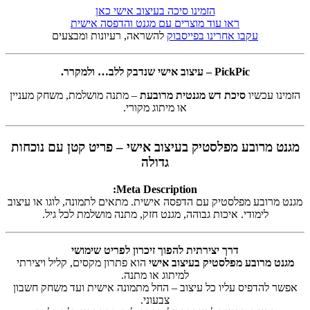
הזמינו סיכה בעיצוב אישי כאן
ראו עוד מוצרים עם מגנט והדפסה אישית
עקבו אחרינו בפייסבוק
להשראה, רעיונות ומבצעים
PickPic – עיצוב אישי שנדבק ללב… ולמקרר.
הזמינו עכשיו
סיכת דש מגנטית מרובעת
– מתנה מושלמת, משחק מעניין
או מיתוג מקורי.
מגנט מרובע מפלסטיק בעיצוב אישי – פריט קטן עם נוכחות
גדולה
Meta Description:
מגנט מרובע מפלסטיק עם הדפסה אישית. מתאים לתמונה, לוגו או עיצוב
לימודי. איכות גבוהה, מגנט חזק, מתנה מושלמת לכל גיל.
דרך יצירתית להפוך זיכרון לפריט שימושי
מגנט מרובע מפלסטיק בעיצוב אישי
הוא פתרון מקסים, קליל ויצירתי
למיתוג או מתנה.
אפשר להדפיס עליו כל עיצוב – החל מתמונה אישית ועד משחק חשבון
צבעוני.