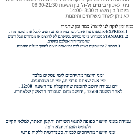
ניתן לאסוף
בימים א’-ה’
בין השעות 08:30-21:30
ביום ו' בין השעות 8:30 -14:00
לא ניתן לאחד משלוחים והזמנות
כמה זמן לוקח לנו לייצר? כמה זמן שתגידו
1.
EXPRESS-
אקספרס צרו איתנו קשר במידה ואתם רוצים לקבל את המוצר מהר.
2.
STANDART
סטנדרט 3 ימי עסקים ,כשאתם לא לחוצים או ממהרים אבל רוצים
שהמוצר יהיה אצלכם בהקדם.
3.
חסכוני
7 ימי עסקים כשיש לכם זמן ואתם רוצים
לחסוך בעלות ההזמנה.
זמני הייצור מתייחסים לימי עסקים בלבד
ימי א-ה שאינם ערבי חג, ימי חג ושבתונים.
יום עבודה יחשב להזמנה שהתקבלה עד השעה 12:00 .
לאחר השעה 12:00 , יחושב מיום העבודה הראשון שלאחריו.
עמידה בזמני הייצור כפופה לתנאי השירות ותקנון האתר, למלאי הקיים
ולעומס הזמנות יוצא דופן.
זמני הייצור מתייחסים לכמות סטנדרטית ללקוח פרטי