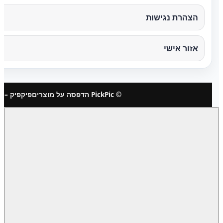
הצהרת נגישות
אזור אישי
© PickPic הדפסה על מוצרים
פיקפיק – 