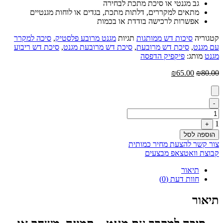
גב מגנטי או סיכת מתכת לבחירה
מתאים למקררים, דלתות מתכת, בגדים או לוחות מגנטיים
אפשרות לרכישה בודדת או בכמות
קטגוריה
סיכות דש ממותגות
תגיות
מגנט מרובע פלסטיק
,
סיכה למקרר
עם מגנט
,
סיכת דש מרובעת
,
סיכת דש מרובעת מגנט
,
סיכת דש ריבוע
מגנט
מותג:
פיקפיק הדפסה
המחיר
המחיר
₪
65.00
₪
80.00
המקורי
הנוכחי
היה:
הוא:
₪65.00.
₪80.00.
Quantity
-
1
+
הוספה לסל
צור קשר להצעת מחיר כמותית
קבוצת וואטצאפ מבצעים
תיאור
חוות דעת (0)
תיאור