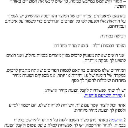
– אסור להשתמש במייבש כביסה, כך שיש ליבש את המוצרים באוויר
חופשי.
בהתאם למאפיינים המיוחדים של המוצר וההדפסה האישית, יש לשמור
על הוראות אלו ולפעול לפי כל הפרטים הנדרשים כדי לשמור על איכותם
ועמידותם.
רכישה כמותית
הזמנה בכמות גדולה – הצעת מחיר מיוחדת
אנו רואים שאתה מעוניין לרכוש מגוון מוצרים בכמות גדולה, ואנו רוצים
להציע לך עסקה מיוחדת.
המחירים שלנו משתנים בהתאם לכמות הפריטים שאתה מתכוון לרכוש.
במקרה של הזמנה של 10 יחידות או יותר, אנו מספקים הצעות מחיר
מיוחדות שיכולות לחסוך לך כסף.
יש לך שתי אפשרויות לקבל הצעת מחיר אישית:
1.
יצירת קשרעם פיקפיק.
אתה יכול ליצור קשר עם צוות השירות לקוחות שלנו, הם ישמחו לסייע
ולספק לך הצעת מחיר מיוחדת.
2.
הרשמה
באתר ניתן ליצור חשבון לקוח על אתרנו ולהירשם כלקוח
בכמות. לאחר ההרשמה, יש לך אפשרות למלא טופס פשוט ולקבל הצעת