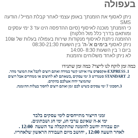
בעפולה
ניתן לאסוף את הזמנתך באופן עצמי לאחר קבלת המייל / הודעה
SMS
כי הזמנתך מוכנה לאיסוף (סיום ההדפסה הינו עד 3 ימי עסקים
ומותאם בדרך כלל מול הלקוח)
ההזמנה ניתנת לאיסוף מנקודות שירות בעפולה בעלות של 10₪
ניתן לאסוף
בימים א’-ה’
בין השעות 08:30-21:30
ביום ו' בין השעות 8:30 -14:00
לא ניתן לאחד משלוחים והזמנות
כמה זמן לוקח לנו לייצר? כמה זמן שתגידו
1.
EXPRESS-
אקספרס צרו איתנו קשר במידה ואתם רוצים לקבל את המוצר מהר.
2.
STANDART
סטנדרט 3 ימי עסקים ,כשאתם לא לחוצים או ממהרים אבל רוצים
שהמוצר יהיה אצלכם בהקדם.
3.
חסכוני
7 ימי עסקים כשיש לכם זמן ואתם רוצים
לחסוך בעלות ההזמנה.
זמני הייצור מתייחסים לימי עסקים בלבד
ימי א-ה שאינם ערבי חג, ימי חג ושבתונים.
יום עבודה יחשב להזמנה שהתקבלה עד השעה 12:00 .
לאחר השעה 12:00 , יחושב מיום העבודה הראשון שלאחריו.