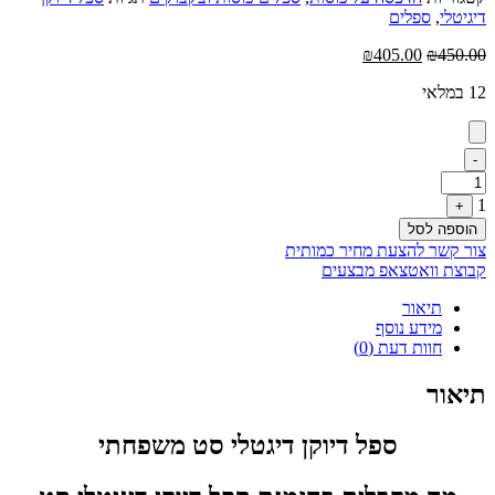
דיגיטלי
,
ספלים
המחיר
המחיר
₪
405.00
₪
450.00
המקורי
הנוכחי
12 במלאי
היה:
הוא:
₪405.00.
₪450.00.
Quantity
-
1
+
הוספה לסל
צור קשר להצעת מחיר כמותית
קבוצת וואטצאפ מבצעים
תיאור
מידע נוסף
חוות דעת (0)
תיאור
ספל דיוקן דיגטלי סט משפחתי