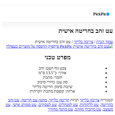
PickPic
עט זהב בחריטה אישית
חיפוש באתר
✕
עמוד הבית
/
צריבה בלייזר
/ עט זהב בחריטה אישית
חפש
מפרט טכני
צבע גוף העט: זהב
אורך: כ־13.5 ס"מ
חומר: מתכת
סוג עט: כדורי סיבוב
שיטת סימון: חריטה בלייזר
אריזה: קופסת מתכת יוקרתית
קטגוריה
צריבה בלייזר
תגיות
חריטה בלייזר
,
מתנה עם חריטה
,
עט זהב
בחריטה
,
עט ללקוחות
,
עט למנהלים
,
עט לעסקים
,
עט ממותג אישי
,
עט
מעוצב
,
עט מתכתי מוזהב
,
עט מתנה מהודר