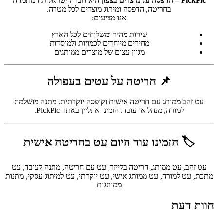
PickPic – הדפסה על מוצרים בצפון
היא חברה ישראלית המתמחה
בחריטה, הדפסה ומיתוג מוצרים לכל מטרה.
אנו מציעים:
שירות מהיר ומשלוחים לכל הארץ
מחירים מיוחדים לכמויות ולמוסדות
מגוון עצום של מוצרים ממותגים
📌 חריטה על עטים בעפולה
עט זהב ממותג עם חריטה אישית וקופסה יוקרתית. מתנה מושלמת
למורה, מנהל או עובד. הזמינו אונליין באתר PickPic.
🏷 הזמינו עוד היום עט בחריטה אישית
עט זהב, עט ממותג, חריטה בלייזר, עט עם חריטה, מתנה לעובד, עט
מתכת, עט למורה, עט ממותג אישי, עט יוקרתי, עט למיתוג עסקי, מתנות
ממותגות
חוות דעת