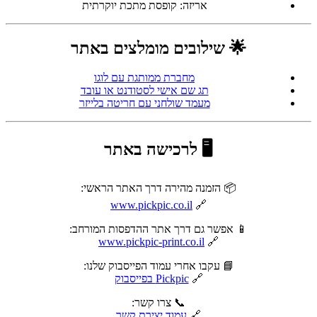
אריזה: קופסת מתכת יוקרתית
🌟 שילובים מומלצים באתר
מחברת ממותגת עם לוגו
תג שם אישי לסטודנט או עובד
מעמד שולחני עם חריטה בלייזר
🖥 לרכישה באתר
📦 הזמנה מהירה דרך האתר הראשי:
www.pickpic.co.il
🔗
📱 אפשר גם דרך אתר ההדפסות המורחב:
www.pickpic-print.co.il
🔗
📘 עקבו אחרי עמוד הפייסבוק שלנו:
🔗
Pickpic בפייסבוק
📞 צרו קשר:
🔗
עמוד יצירת קשר