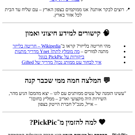
📍 רוצים לבקר אותנו? אנו ממוקמים בצפון הארץ – עם שליח עד הבית
לכל אזור בארץ.
🧠 קישורים למידע חיצוני ואמון
מהי חריטה בלייזר? קראו ב־
Wikipedia – חריטה בלייזר
מתנה למורים –
מה מומלץ לתת? Ynet מדריך מתנות
ביקורות על PickPic בגוגל
איך לבחור עט ממותג נכון? מדריך של Gifted
💬 המלצה חמה ממי שכבר קנה
"עשינו הזמנה של עטים ממותגים עם לוגו – יצא מהמם! הגיע מהר,
השירות היה מקצועי ואדיב – ממליץ בחום!"
– אייל, מנכ"ל חברת הייטק בצפון
🧡 למה להזמין מ־PickPic?