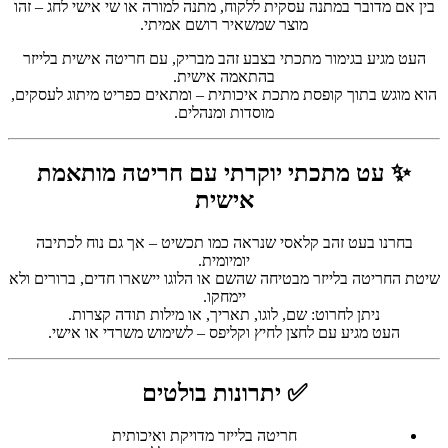
בין אם מדובר במתנה עסקית ללקוח, מתנה למורה או שי אישי לחג – זהו
מוצר שמשאיר רושם אמיתי.
העט מגיע בגימור מתכתי בצבע זהב מבריק, עם חריטה אישית בלייזר
בהתאמה אישית.
הוא מוגש בתוך קופסת מתכת איכותית – ומתאים כפריט מיתוג לעסקים,
מוסדות ומנהלים.
✨ עט מתכתי יוקרתי עם חריטה מותאמת
אישית
בחרנו בעט זהב קלאסי שנראה כמו תכשיט – אך גם נוח לכתיבה
יומיומית.
שיטת החריטה בלייזר מבטיחה שהשם או הלוגו יישארו חדים, ברורים ולא
יימחקו.
ניתן לחרוט: שם, לוגו, תאריך, או מילות תודה קצרות.
העט מגיע עם לחצן לחיץ וקליפס – לשימוש משרדי או אישי.
✅ יתרונות בולטים
חריטה בלייזר מדויקת ואיכותית