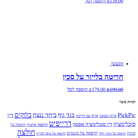
139.00
₪
הוספה לסל
מבצע!
חריטה בלייזר על סכין
המחיר
המחיר
199.00
₪
179.00
₪
הוספה לסל
המקורי
הנוכחי
היה:
הוא:
תגיות מוצר
₪179.00.
₪199.00.
בלוקים
PickPic
בגד גוף
ביחד ננצח
דיו
ארנק מעוצב
ארנק עם חריטה
דרייפיט
סובלימציה
דיו סובלימציה אפסון
הדפסה אישית
הדפסה על
חולצה
הדפסה על מגנטים
זכוכית
הדפסה על כיסוי חלה
הדפסה על ציפה לכרית