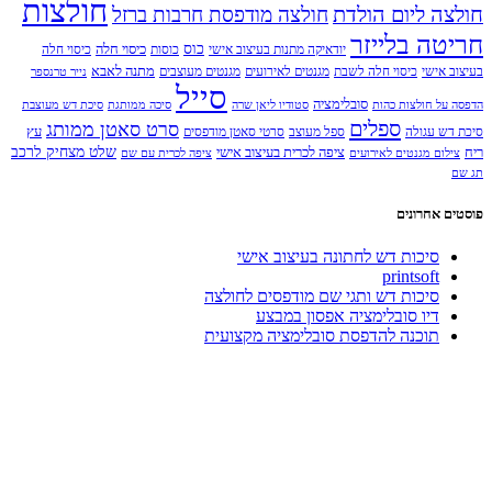
חולצות
חולצה ליום הולדת
חולצה מודפסת חרבות ברזל
חריטה בלייזר
כוס
כיסוי חלה
יודאיקה מתנות בעיצוב אישי
כוסות
כיסוי חלה
מתנה לאבא
בעיצוב אישי
כיסוי חלה לשבת
מגנטים לאירועים
מגנטים מעוצבים
נייר טרנספר
סייל
סובלימציה
הדפסה על חולצות כהות
סטודיו ליאן שרה
סיכה ממותגת
סיכת דש מעוצבת
ספלים
סרט סאטן ממותג
עץ
סיכת דש עגולה
ספל מעוצב
סרטי סאטן מודפסים
שלט מצחיק לרכב
ריח
ציפה לכרית בעיצוב אישי
צילום מגנטים לאירועים
ציפה לכרית עם שם
תג שם
פוסטים אחרונים
סיכות דש לחתונה בעיצוב אישי
printsoft
סיכות דש ותגי שם מודפסים לחולצה
דיו סובלימציה אפסון במבצע
תוכנה להדפסת סובלימציה מקצועית