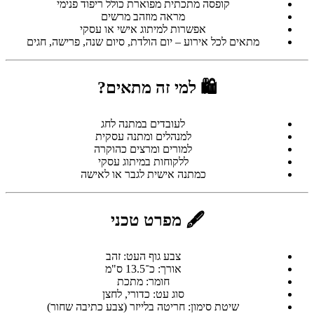
קופסה מתכתית מפוארת כולל ריפוד פנימי
מראה מוזהב מרשים
אפשרות למיתוג אישי או עסקי
מתאים לכל אירוע – יום הולדת, סיום שנה, פרישה, חגים
🛍 למי זה מתאים?
לעובדים במתנה לחג
למנהלים ומתנה עסקית
למורים ומרצים כהוקרה
ללקוחות במיתוג עסקי
כמתנה אישית לגבר או לאישה
🖋 מפרט טכני
צבע גוף העט: זהב
אורך: כ־13.5 ס"מ
חומר: מתכת
סוג עט: כדורי, לחצן
שיטת סימון: חריטה בלייזר (צבע כתיבה שחור)