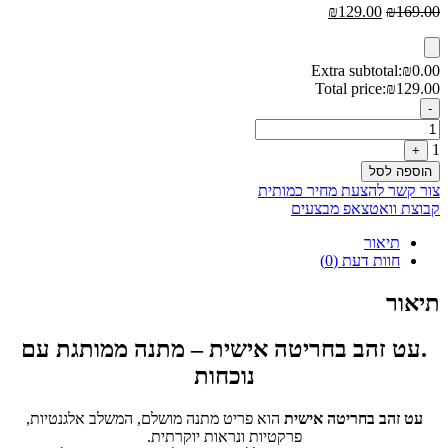
המחיר
המחיר
₪
129.00
₪
169.00
המקורי
הנוכחי
היה:
הוא:
₪129.00.
₪169.00.
Extra subtotal:
₪
0.00
Total price:
₪
129.00
Quantity
-
1
+
הוספה לסל
צור קשר להצעת מחיר כמותית
קבוצת וואטצאפ מבצעים
תיאור
חוות דעת (0)
תיאור
.עט זהב בחריטה אישית – מתנה ממותגת עם
נוכחות
עט זהב בחריטה אישית
הוא פריט מתנה מושלם, המשלב אלגנטיות,
פרקטיות ונראות יוקרתית.