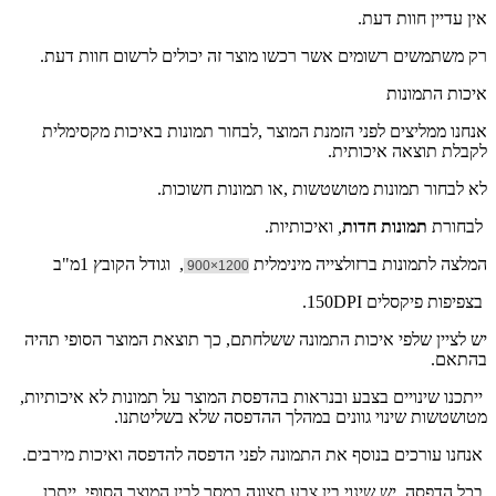
אין עדיין חוות דעת.
רק משתמשים רשומים אשר רכשו מוצר זה יכולים לרשום חוות דעת.
איכות התמונות
אנחנו ממליצים לפני הזמנת המוצר ,לבחור תמונות באיכות מקסימלית
לקבלת תוצאה איכותית.
לא לבחור תמונות מטושטשות ,או תמונות חשוכות.
לבחורת
תמונות חדות
,
ואיכותיות.
המלצה לתמונות ברזולצייה מינימלית
, וגודל הקובץ 1מ"ב
1200×900
בצפיפות פיקסלים 150DPI.
יש לציין שלפי איכות התמונה ששלחתם, כך תוצאת המוצר הסופי תהיה
בהתאם.
ייתכנו שינויים בצבע ובנראות בהדפסת המוצר על תמונות לא איכותיות,
מטושטשות שינוי גוונים במהלך ההדפסה שלא בשליטתנו.
אנחנו עורכים בנוסף את התמונה לפני הדפסה להדפסה ואיכות מירבים.
בכל הדפסה יש שינוי בין צבע תצוגה במסך לבין המוצר הסופי, ייתכן