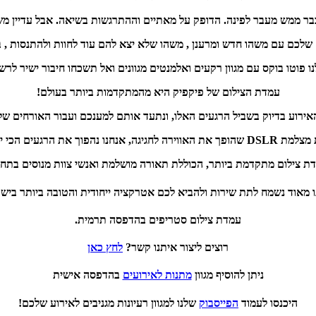
בר ממש מעבר לפינה. הדופק על מאתיים וההתרגשות בשיאה. אבל עדיין מש
לכם עם משהו חדש ומרענן , משהו שלא יצא להם עוד לחוות ולהתנסות , 
ו פוטו בוקס עם מגוון רקעים ואלמנטים מגוונים ואל תשכחו חיבור ישיר לר
עמדת הצילום של פיקפיק היא מהמתקדמות ביותר בעולם!
האירוע בדיוק בשביל הרגעים האלו, ונתעד אותם למענכם ועבור האורחים ש
לצילומים מגניבים ביותר!
ת צילום מתקדמת ביותר, הכוללת תאורה מושלמת ואנשי צוות מנוסים בתחו
 מאוד נשמח לתת שירות ולהביא לכם אטרקציה ייחודית והטובה ביותר ביש
עמדת צילום סטריפים בהדפסה תרמית.
רוצים ליצור איתנו קשר?
לחץ כאן
ניתן להוסיף מגוון
מתנות לאירועים
בהדפסה אישית
היכנסו לעמוד
הפייסבוק
שלנו למגוון רעיונות מגניבים לאירוע שלכם!