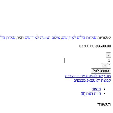
קטגוריות
עמדות צילום לאירועים
,
צילום תמונות לאירועים
תגית
עמדת צילו
המחיר
המחיר
₪
2300.00
₪
3500.00
המקורי
הנוכחי
Quantity
היה:
הוא:
-
₪2300.00.
₪3500.00.
1
+
הוספה לסל
צור קשר להצעת מחיר כמותית
קבוצת וואטצאפ מבצעים
תיאור
חוות דעת (0)
תיאור