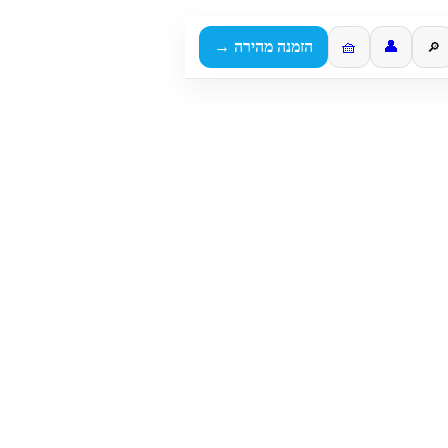
👤
🧺
הזמנה מהירה →
🔎