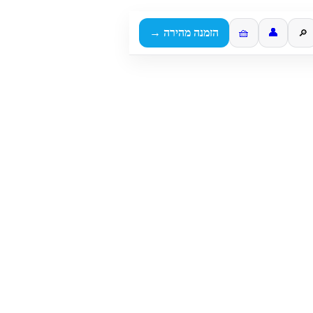
👤
🧺
הזמנה מהירה →
🔎