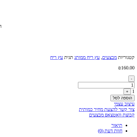
ה
קטגוריות
מבצעים
,
עץ ריח ממותג
תגית
עץ ריח
₪
160.00
Quantity
-
1
+
הוספה לסל
עיצוב עצמי
צור קשר להצעת מחיר כמותית
קבוצת וואטצאפ מבצעים
תיאור
חוות דעת (0)