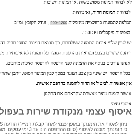
לא לבחור תמונות מטושטשות ,או תמונות חשוכות.
לבחורת
תמונות חדות
,
ואיכותיות.
המלצה לתמונות ברזולצייה מינימלית
, וגודל הקובץ 1מ"ב
1200×900
בצפיפות פיקסלים 150DPI.
יש לציין שלפי איכות התמונה ששלחתם, כך תוצאת המוצר הסופי תהיה ב
ייתכנו שינויים בצבע ובנראות בהדפסת המוצר על תמונות לא איכותיות, מ
אנחנו עורכים בנוסף את התמונה לפני הדפסה להדפסה ואיכות מירבים.
בכל הדפסה יש שינוי בין צבע תצוגה במסך לבין המוצר הסופי, ייתכן שתהי
אין אפשרות לביטול או החזר להזמנה בהדפסה אישית.
אישור הזמנת מוצר מאשרת שקראתם את התקנון
איסוף עצמי
איסוף עצמי מנקודת שירות בעפול
ניתן לאסוף את הזמנתך באופן עצמי לאחר קבלת המייל / הודעה SMS
כי הזמנתך מוכנה לאיסוף (סיום ההדפסה הינו עד 3 ימי עסקים ומותאם בדרך כלל מול הלקוח)