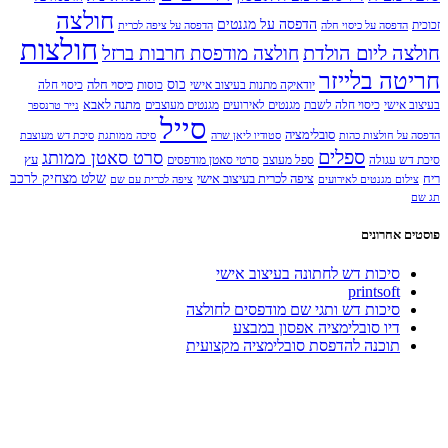
חולצה
הדפסה על מגנטים
זכוכית
הדפסה על כיסוי חלה
הדפסה על ציפה לכרית
חולצות
חולצה ליום הולדת
חולצה מודפסת חרבות ברזל
חריטה בלייזר
כוס
כיסוי חלה
יודאיקה מתנות בעיצוב אישי
כוסות
כיסוי חלה
מתנה לאבא
בעיצוב אישי
כיסוי חלה לשבת
מגנטים לאירועים
מגנטים מעוצבים
נייר טרנספר
סייל
סובלימציה
הדפסה על חולצות כהות
סטודיו ליאן שרה
סיכה ממותגת
סיכת דש מעוצבת
ספלים
סרט סאטן ממותג
עץ
סיכת דש עגולה
ספל מעוצב
סרטי סאטן מודפסים
שלט מצחיק לרכב
ריח
ציפה לכרית בעיצוב אישי
צילום מגנטים לאירועים
ציפה לכרית עם שם
תג שם
פוסטים אחרונים
סיכות דש לחתונה בעיצוב אישי
printsoft
סיכות דש ותגי שם מודפסים לחולצה
דיו סובלימציה אפסון במבצע
תוכנה להדפסת סובלימציה מקצועית