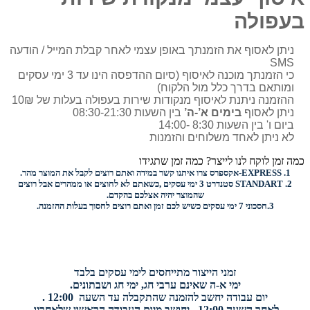
בעפולה
ניתן לאסוף את הזמנתך באופן עצמי לאחר קבלת המייל / הודעה
SMS
כי הזמנתך מוכנה לאיסוף (סיום ההדפסה הינו עד 3 ימי עסקים
ומותאם בדרך כלל מול הלקוח)
ההזמנה ניתנת לאיסוף מנקודות שירות בעפולה בעלות של 10₪
ניתן לאסוף
בימים א’-ה’
בין השעות 08:30-21:30
ביום ו' בין השעות 8:30 -14:00
לא ניתן לאחד משלוחים והזמנות
כמה זמן לוקח לנו לייצר? כמה זמן שתגידו
1.
EXPRESS-
אקספרס צרו איתנו קשר במידה ואתם רוצים לקבל את המוצר מהר.
2.
STANDART
סטנדרט 3 ימי עסקים ,כשאתם לא לחוצים או ממהרים אבל רוצים
שהמוצר יהיה אצלכם בהקדם.
3.
חסכוני
7 ימי עסקים כשיש לכם זמן ואתם רוצים
לחסוך בעלות ההזמנה.
זמני הייצור מתייחסים לימי עסקים בלבד
ימי א-ה שאינם ערבי חג, ימי חג ושבתונים.
יום עבודה יחשב להזמנה שהתקבלה עד השעה 12:00 .
לאחר השעה 12:00 , יחושב מיום העבודה הראשון שלאחריו.