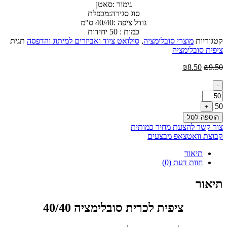
גימור :סאטן
סוג סגירה:מכפלת
גודל ציפה :40/40 ס"מ
כמות : 50 יחידות
קטגוריות
מוצרי סובלימציה
,
סילואט ציוד ואביזרים למיתוג והדפסה
תגית
ציפית סובלימציה
המחיר
המחיר
₪
8.50
₪
9.50
המקורי
הנוכחי
Quantity
היה:
הוא:
-
₪8.50.
₪9.50.
50
+
הוספה לסל
צור קשר להצעת מחיר כמותית
קבוצת וואטצאפ מבצעים
תיאור
חוות דעת (0)
תיאור
ציפית לכרית סובלימציה 40/40