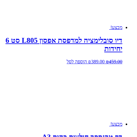
מבצע!
דיו סובלימציה למדפסת אפסון L805 סט 6
יחידות
המחיר
המחיר
459.00
₪
389.00
₪
הוספה לסל
המקורי
הנוכחי
היה:
הוא:
₪389.00.
₪459.00.
מבצע!