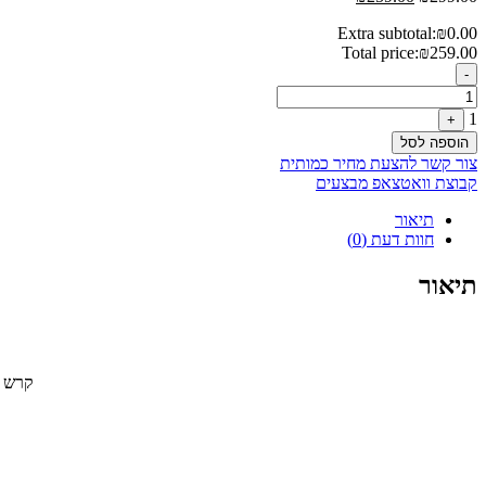
המקורי
הנוכחי
Extra subtotal:
₪
0.00
היה:
הוא:
Total price:
₪
259.00
₪259.00.
₪299.00.
Quantity
-
1
+
הוספה לסל
צור קשר להצעת מחיר כמותית
קבוצת וואטצאפ מבצעים
תיאור
חוות דעת (0)
תיאור
קרש ח