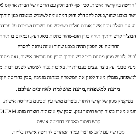
 בהקדשה אישית, סכין שף להב חלק עם חריטה של חברת ארקוס ARCOS או סולתם SOLTAM.
טה בצבע שחור,בעלת להב חלק וחזק המתאימה לשימוש במטבח כגון חיתוך י
ע עם תעלת ניקוז אשר אוגרת נוזלים בשימוש עם בשרים ושומרת על עבודה
בוצ’ר קרש חיתוך תהיה בגוון חום-שחור כתלות בסוג העץ, ובמקום בו תיח
החריטה על הסכין תהיה בצבע שחור ואינה ניתנת להסרה.
על ,לנו יש מגוון מתנות כמו קרש חיתוך וסכין עם חריטה אישית, זאת מתנה
 מעץ טבעי ,עץ בוצר ,עצים בעבודת יד, באיכות גבוה לשימוש לשנים רבות.
למשפחה, מומלץ מאוד לפנק את המשפחה במתנה מגניבה ,סכין בחריטת הק
מתנה למשפחה,מתנה מושלמת לאהובים שלכם.
בפיקפיק מגוון של קרשי חיתוך, בוצרים מגשי עץ וסכינים בחריטה אישית.
וגמא מארז בוצ’ר קרש חיתוך ענק, וסכין שף איכותית תוצרת מותג SOLTAM
קרש חיתוך מאסיבי בחריטה אישית.
סכיו שף עם להב שוויצרי עמיד המתרים לחריטה אישית בלייזר.