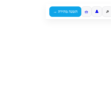
👤
🧺
הזמנה מהירה →
🔎