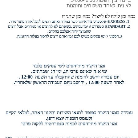
ביום ו' בין השעות 8:30 -14:00
לא ניתן לאחד משלוחים והזמנות
כמה זמן לוקח לנו לייצר? כמה זמן שתגידו
1.
EXPRESS-
אקספרס צרו איתנו קשר במידה ואתם רוצים לקבל את המוצר מהר.
2.
STANDART
סטנדרט 3 ימי עסקים ,כשאתם לא לחוצים או ממהרים אבל רוצים
שהמוצר יהיה אצלכם בהקדם.
3.
חסכוני
7 ימי עסקים כשיש לכם זמן ואתם רוצים
לחסוך בעלות ההזמנה.
זמני הייצור מתייחסים לימי עסקים בלבד
ימי א-ה שאינם ערבי חג, ימי חג ושבתונים.
יום עבודה יחשב להזמנה שהתקבלה עד השעה 12:00 .
לאחר השעה 12:00 , יחושב מיום העבודה הראשון שלאחריו.
עמידה בזמני הייצור כפופה לתנאי השירות ותקנון האתר, למלאי הקיים
ולעומס הזמנות יוצא דופן.
זמני הייצור מתייחסים לכמות סטנדרטית ללקוח פרטי