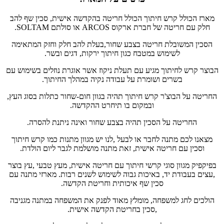
מארז הכולל קרש חיתוך הכולל חריטה בהקדשה אישית, סכין שף להב
חלק עם חריטה של חברת ארקוס ARCOS או סולתם SOLTAM.
הסכין המשובלת חריטה בצבע שחור,בעלת להב חלק וחזק המתאימה
לשימוש במטבח כגון חיתוך ירקות, דגים ובשר.
הבוצר קרש לחיתוך מגיע עם תעלת ניקוז אשר אוגרת נוזלים בשימוש עם
בשרים ושומרת על עבודה נקיה במהלך החיתוך.
החריטה על הבוצ'ר קרש חיתוך תהיה בגוון חום-שחור כתלות בסוג העץ,
ובמקום בו תיחרט ההקדשה.
החריטה על הסכין תהיה בצבע שחור ואינה ניתנת להסרה.
מצאנו לכם מתנה לחבר או לבעל ,לנו יש מגוון מתנות כמו קרש חיתוך
וסכין עם חריטה אישית, זאת מתנה מושלמת לגבר ליום הולדת.
בפיקפיק מגוון סוגי קרשי חיתוך עם חריטה אישית, מעץ טבעי ,עץ בוצר
,עצים בעבודת יד, באיכות גבוה לשימוש לשנים רבות. מארזי מתנה עם
סכין שף איכותית וחריטת הקדשה.
הולכים לחג למשפחה, מומלץ מאוד לפנק את המשפחה במתנה מגניבה
,סכין בחריטת הקדשה אישית.