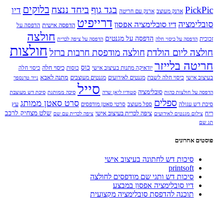
בלוקים
PickPic
בגד גוף
ביחד ננצח
דיו
ארנק מעוצב
ארנק עם חריטה
דרייפיט
סובלימציה
דיו סובלימציה אפסון
הדפסה אישית
הדפסה על
חולצה
הדפסה על מגנטים
זכוכית
הדפסה על כיסוי חלה
הדפסה על ציפה לכרית
חולצות
חולצה ליום הולדת
חולצה מודפסת חרבות ברזל
חריטה בלייזר
כוס
כיסוי חלה
יודאיקה מתנות בעיצוב אישי
כוסות
כיסוי חלה
מתנה לאבא
בעיצוב אישי
כיסוי חלה לשבת
מגנטים לאירועים
מגנטים מעוצבים
נייר טרנספר
סייל
סובלימציה
הדפסה על חולצות כהות
סטודיו ליאן שרה
סיכה ממותגת
סיכת דש מעוצבת
ספלים
סרט סאטן ממותג
עץ
סיכת דש עגולה
ספל מעוצב
סרטי סאטן מודפסים
שלט מצחיק לרכב
ריח
ציפה לכרית בעיצוב אישי
צילום מגנטים לאירועים
ציפה לכרית עם שם
תג שם
פוסטים אחרונים
סיכות דש לחתונה בעיצוב אישי
printsoft
סיכות דש ותגי שם מודפסים לחולצה
דיו סובלימציה אפסון במבצע
תוכנה להדפסת סובלימציה מקצועית