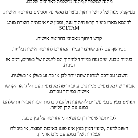
מתנה למשפחה,מתנה מושלמת לאהובים שלכם.
בפיקפיק מגוון של קרשי חיתוך, בוצרים מגשי עץ וסכינים בחריטה אישית.
לדוגמא מארז בוצ’ר קרש חיתוך ענק, וסכין שף איכותית תוצרת מותג
SOLTAM
קרש חיתוך מאסיבי בחריטה אישית.
סכיו שף עם להב שוויצרי עמיד המתרים לחריטה אישית בלייזר.
בגימור טבעי, יציב ונוח במיוחד לחיתוך וגם להגשה של בשרים, דגים או
גבינות.
חשבנו עבורכם למתנה שווה יותר לבן או בת זוג בשלן או בשלנית.
אביזרי שף מקצועיים ממותגים עףבחריטה מקצועית עם הלוגו או הקדשה
אישית במיוחד עבורם.
הגוונים בעץ
טבעי עשויים להשתנות ולהבדל ברמת הכהות/בהירות שלהם
במגע עם קרן הלייזר.
לכן יתכנו שינויי גוון כתוצאה מהחריטה על עץ טבעי.
חשוב לדעת ,שינויי הגוון בעץ אינו פוגע באיכות המוצר, או ביכולת
העמידות שלו במגע עם מים או מזון.