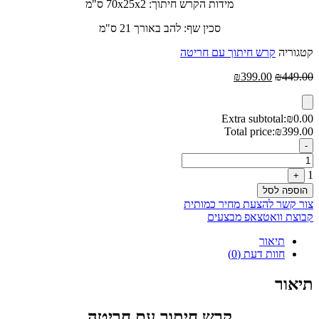
מידות הקרש חיתוך: 70x25x2 ס"מ
סכין שף: להב באורך 21 ס"מ
קטגוריה
קרש חיתוך עם חריטה
המחיר
המחיר
₪
399.00
₪
449.00
המקורי
הנוכחי
היה:
הוא:
₪399.00.
₪449.00.
Extra subtotal:
₪
0.00
Total price:
₪
399.00
Quantity
-
1
+
הוספה לסל
צור קשר להצעת מחיר כמותית
קבוצת וואטצאפ מבצעים
תיאור
חוות דעת (0)
תיאור
קרש חיתוך עם חריטה