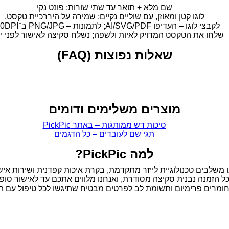
שם מלא + תואר עד שתי שורות; פונט נקי
לוגו קטן ומאוזן, עם שוליים נקיים; שמירה על היררכיית טקסט.
לקבצי לוגו – העדיפו AI/SVG/PDF; לתמונות – PNG/JPG ב־300DPI.
שלחו את הטקסט המדויק לאיות ולשפה; נשלח סקיצה לאישור לפני ייצ
שאלות נפוצות (FAQ)
מוצרים משלימים ודומים
סיכות דש ממותגות – באתר PickPic
תגי שם לעובדים – כל הדגמים
למה PickPic?
 משלבים טכנולוגיית לייזר מתקדמת, בקרת איכות קפדנית ושירות איש
ל הזמנה נבנית סקיצה מסודרת, ואנחנו מלווים אתכם עד לאישור סופי
, חומרים פרימיום ותשומת לב לפרטים מבטיח שתיגשו לכל טיפול עם 