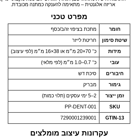
אריזה אלגנטית – מתאימה להענקה כמתנה מכובדת.
מפרט טכני
חומר
מתכת בציפוי זהב/כסף
שיטת סימון
חריטת לייזר
מידות
כ־ 70×20 מ״מ או 38×16 מ״מ (לפי עיצוב)
עובי
כ־ 0.7–1.0 מ״מ (לפי מלאי)
חיבורים
סיכת דש
גימור
מבריק
זמן ייצור
2–5 ימי עסקים (תלוי כמות)
PP-DENT-001
SKU
7290001239001
GTIN-13
עקרונות עיצוב מומלצים