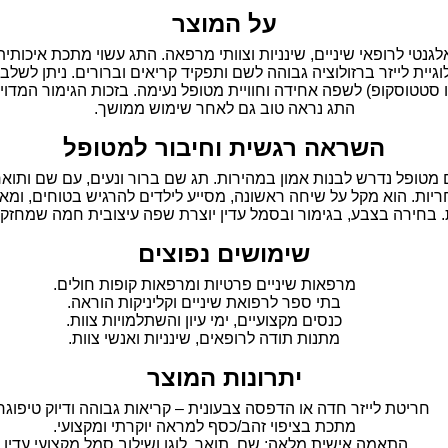
על המוצר
גנטי לרופאי שיניים, שינניות וצוותי מרפאה. התג עשוי מתכת איכותית
גיית לייזר ברזולוציה גבוהה לשם ותפקיד קריאים וברורים. ניתן לשלב
 או סטטוסקופ) לשפה אחידה וחוויית מטופל נעימה. בזכות הגימור המדו
התג נראה טוב גם לאחר שימוש ממושך.
השראה רגשית וחיבור למטופל
טופל נדרש לבנות אמון במהירות. תג שם ברור ונעים, עם שם ותואר
ות. הוא מקל על שיחה ראשונה, מסייע לילדים להרגיש בטוחים, ומא
. בחירה בצבע, בגימור ובסמל עדין יוצרת שפה עיצובית חמה שמחזקת
שימושים נפוצים
מרפאות שיניים פרטיות ומרפאות קופות חולים.
בתי ספר לרפואת שיניים וקליניקות הוראה.
כנסים מקצועיים, ימי עיון והשתלמויות צוות.
מתנות תודה לרופאים, שינניות ואנשי צוות.
יתרונות המוצר
חריטת לייזר חדה או הדפסה צבעונית – קריאות גבוהה ודיוק טיפוגר
מתכת בציפוי זהב/כסף למראה יוקרתי ומקצועי.
התאמה אישית מלאה: שם, תואר, לוגו ושילוב סמל מקצועי עדין.