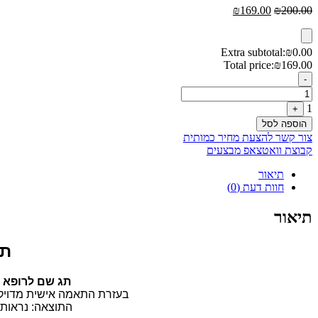
המחיר
המחיר
₪
169.00
₪
200.00
המקורי
הנוכחי
היה:
הוא:
₪169.00.
₪200.00.
Extra subtotal:
₪
0.00
Total price:
₪
169.00
Quantity
-
1
+
הוספה לסל
צור קשר להצעת מחיר כמותית
קבוצת וואטצאפ מבצעים
תיאור
חוות דעת (0)
תיאור
תג
תג שם לרופא ש
בעזרת התאמה אישית מדויקת, 
התוצאה: נראות 