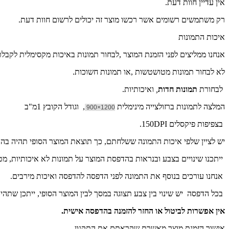
אין עדיין חוות דעת.
רק משתמשים רשומים אשר רכשו מוצר זה יכולים לרשום חוות דעת.
איכות התמונות
אנחנו ממליצים לפני הזמנת המוצר ,לבחור תמונות באיכות מקסימלית לקבל
לא לבחור תמונות מטושטשות ,או תמונות חשוכות.
לבחורת
תמונות חדות
,
ואיכותיות.
המלצה לתמונות ברזולצייה מינימלית
, וגודל הקובץ 1מ"ב
1200×900
בצפיפות פיקסלים 150DPI.
יש לציין שלפי איכות התמונה ששלחתם, כך תוצאת המוצר הסופי תהיה ב
ייתכנו שינויים בצבע ובנראות בהדפסת המוצר על תמונות לא איכותיות, מ
אנחנו עורכים בנוסף את התמונה לפני הדפסה להדפסה ואיכות מירבים.
בכל הדפסה יש שינוי בין צבע תצוגה במסך לבין המוצר הסופי, ייתכן שתהי
אין אפשרות לביטול או החזר להזמנה בהדפסה אישית.
אישור הזמנת מוצר מאשרת שקראתם את התקנון