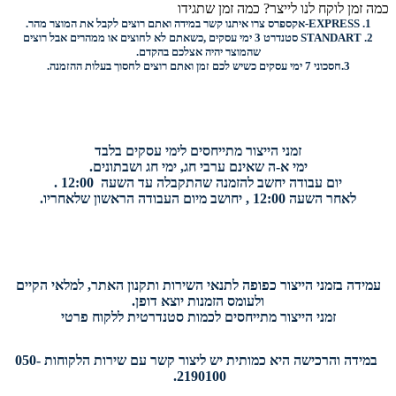
כמה זמן לוקח לנו לייצר? כמה זמן שתגידו
1.
EXPRESS-
אקספרס צרו איתנו קשר במידה ואתם רוצים לקבל את המוצר מהר.
2.
STANDART
סטנדרט 3 ימי עסקים ,כשאתם לא לחוצים או ממהרים אבל רוצים
שהמוצר יהיה אצלכם בהקדם.
3.
חסכוני
7 ימי עסקים כשיש לכם זמן ואתם רוצים
לחסוך בעלות ההזמנה.
זמני הייצור מתייחסים לימי עסקים בלבד
ימי א-ה שאינם ערבי חג, ימי חג ושבתונים.
יום עבודה יחשב להזמנה שהתקבלה עד השעה 12:00 .
לאחר השעה 12:00 , יחושב מיום העבודה הראשון שלאחריו.
עמידה בזמני הייצור כפופה לתנאי השירות ותקנון האתר, למלאי הקיים
ולעומס הזמנות יוצא דופן.
זמני הייצור מתייחסים לכמות סטנדרטית ללקוח פרטי
במידה והרכישה היא כמותית יש ליצור קשר עם שירות הלקוחות 050-
2190100.