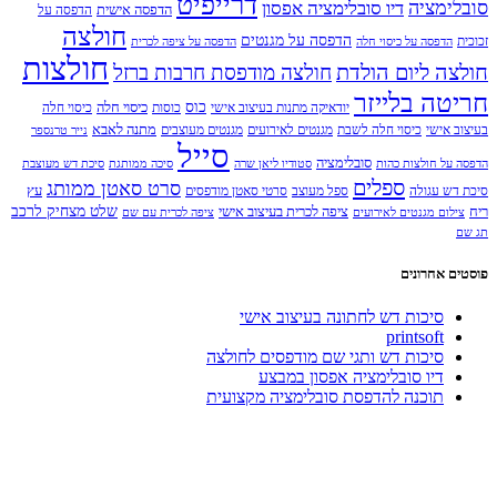
דרייפיט
סובלימציה
דיו סובלימציה אפסון
הדפסה אישית
הדפסה על
חולצה
הדפסה על מגנטים
זכוכית
הדפסה על כיסוי חלה
הדפסה על ציפה לכרית
חולצות
חולצה ליום הולדת
חולצה מודפסת חרבות ברזל
חריטה בלייזר
כוס
כיסוי חלה
יודאיקה מתנות בעיצוב אישי
כוסות
כיסוי חלה
מתנה לאבא
בעיצוב אישי
כיסוי חלה לשבת
מגנטים לאירועים
מגנטים מעוצבים
נייר טרנספר
סייל
סובלימציה
הדפסה על חולצות כהות
סטודיו ליאן שרה
סיכה ממותגת
סיכת דש מעוצבת
ספלים
סרט סאטן ממותג
עץ
סיכת דש עגולה
ספל מעוצב
סרטי סאטן מודפסים
שלט מצחיק לרכב
ריח
ציפה לכרית בעיצוב אישי
צילום מגנטים לאירועים
ציפה לכרית עם שם
תג שם
פוסטים אחרונים
סיכות דש לחתונה בעיצוב אישי
printsoft
סיכות דש ותגי שם מודפסים לחולצה
דיו סובלימציה אפסון במבצע
תוכנה להדפסת סובלימציה מקצועית