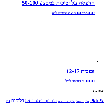
הדפסה על זכוכית במבצע 50-100
המחיר
המחיר
550.00
₪
499.00
₪
הוספה לסל
המקורי
הנוכחי
היה:
הוא:
₪499.00.
₪550.00.
זכוכית 12-17
100.00
₪
הוספה לסל
תגיות מוצר
בלוקים
PickPic
בגד גוף
ביחד ננצח
דיו
ארנק מעוצב
ארנק עם חריטה