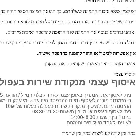
בצפיפות פיקסלים 150DPI.
יש לציין שלפי איכות התמונה ששלחתם, כך תוצאת המוצר הסופי תהיה ב
ייתכנו שינויים בצבע ובנראות בהדפסת המוצר על תמונות לא איכותיות, מ
אנחנו עורכים בנוסף את התמונה לפני הדפסה להדפסה ואיכות מירבים.
בכל הדפסה יש שינוי בין צבע תצוגה במסך לבין המוצר הסופי, ייתכן שתהי
אין אפשרות לביטול או החזר להזמנה בהדפסה אישית.
אישור הזמנת מוצר מאשרת שקראתם את התקנון
איסוף עצמי
איסוף עצמי מנקודת שירות בעפול
ניתן לאסוף את הזמנתך באופן עצמי לאחר קבלת המייל / הודעה SMS
כי הזמנתך מוכנה לאיסוף (סיום ההדפסה הינו עד 3 ימי עסקים ומותאם בדרך כלל מול הלקוח)
ההזמנה ניתנת לאיסוף מנקודות שירות בעפולה בעלות של 10₪
ניתן לאסוף
בימים א’-ה’
בין השעות 08:30-21:30
ביום ו' בין השעות 8:30 -14:00
לא ניתן לאחד משלוחים והזמנות
כמה זמן לוקח לנו לייצר? כמה זמן שתגידו