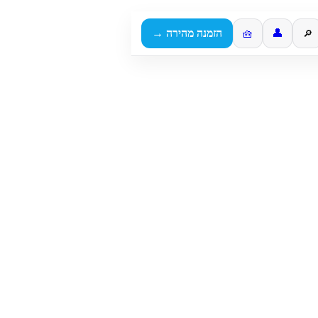
👤
🧺
הזמנה מהירה →
🔎