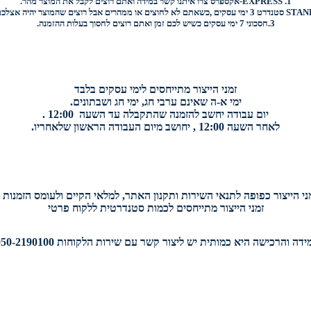
1.
EXPRESS-
אקספרס צרו איתנו קשר במידה ואתם רוצים לקבל את המוצר מהר.
STAN
סטנדרט 3 ימי עסקים ,כשאתם לא לחוצים או ממהרים אבל רוצים שהמוצר יהיה אצלכם בהקדם.
3.
חסכוני
7 ימי עסקים כשיש לכם זמן ואתם רוצים
לחסוך בעלות ההזמנה.
זמני הייצור מתייחסים לימי עסקים בלבד
ימי א-ה שאינם ערבי חג, ימי חג ושבתונים.
יום עבודה יחשב להזמנה שהתקבלה עד השעה 12:00 .
לאחר השעה 12:00 , יחושב מיום העבודה הראשון שלאחריו.
י הייצור כפופה לתנאי השירות ותקנון האתר, למלאי הקיים ולעומס הזמנות י
זמני הייצור מתייחסים לכמות סטנדרטית ללקוח פרטי
דה והרכישה היא כמותית יש ליצור קשר עם שירות הלקוחות 050-2190100.