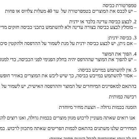
טמפרטורת כביסה
– יש לכבס את המוצרים בטמפרטורה של עד 40 מעלות צלזיוס או פחות
2. לבצע כביסה עדינה בלבד או ידנית
– מומלץ לבצע כביסה בצורה עדינה ולא להשתמש בתכני כביסה חזקים מדי,
3. כביסה ידנית:
– אם ניתן, יש לבצע כביסה ידנית על מנת לשמור על ההדפסה ולהקטין סיכון
4. הפוך את המוצר
– יש להפוך את המוצר שההדפס יהיה בחלק הפנימי לפני הכביסה, כדי למנו
5. אין להשתמש במייבש כביסה:
– אסור להשתמש במייבש כביסה, כך שיש ליבש את המוצרים באוויר חופשי
בהתאם למאפיינים המיוחדים של המוצר וההדפסה האישית, יש לשמור על הו
רכישה כמותית
הזמנה בכמות גדולה – הצעת מחיר מיוחדת
אנו רואים שאתה מעוניין לרכוש מגוון מוצרים בכמות גדולה, ואנו רוצים לה
המחירים שלנו משתנים בהתאם לכמות הפריטים שאתה מתכוון לרכוש. במקרה של הזמנה של 10 יחידות או יותר, אנו מספקים הצעות מחיר
יש לך שתי אפשרויות לקבל הצעת מחיר אישית: