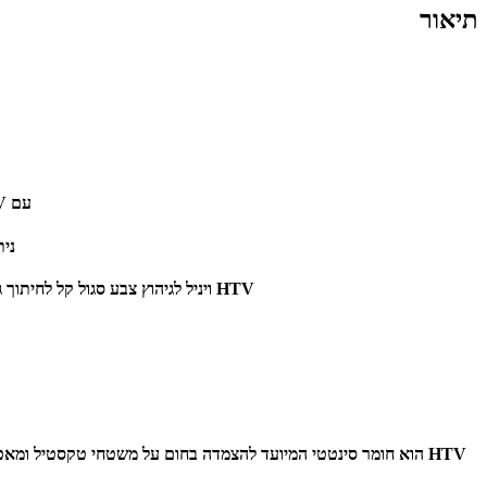
תיאור
עם HTV ניתן ליצור ולעצב עם מכונת חיתוך סילואט או פלוטר ביתי בקלות ובמהירות.
נית
HTV ויניל לגיהוץ צבע סגול קל לחיתוך גם באופן ידני והן בעזרת פלוטר חיתוך סילואט ,לאחר מכן החומר קל לקילוף לפני ביצוע פעולת הכבישה עם המכבש.
HTV הוא חומר סינטטי המיועד להצמדה בחום על משטחי טקסטיל ומאפשר יכולות חיתוך מופלאות. מה שטוב ב HTV הוא הנוחות להדפסה על חולצות ומגוון סוגי מוצרים מבד בגלל היכולת להצמד למגוון ענק של סוגי בדים.